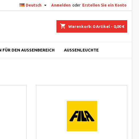

Deutsch
Anmelden
oder
Erstellen Sie ein Konto
shopping_cart
Warenkorb:
0
Artikel - 0,00 €
 FÜR DEN AUSSENBEREICH
AUSSENLEUCHTE