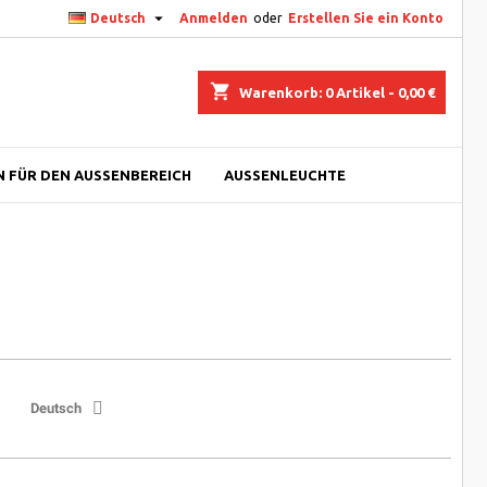

Deutsch
Anmelden
oder
Erstellen Sie ein Konto
shopping_cart
Warenkorb:
0
Artikel - 0,00 €
 FÜR DEN AUSSENBEREICH
AUSSENLEUCHTE
Deutsch