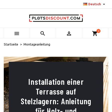

Deutsch
0



shopping_cart
Startseite
Montageanleitung
Installation einer
Terrasse auf
Stelzlagern: Anleitung
für Holz- und