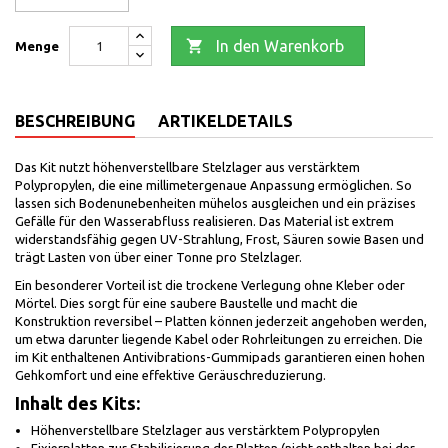

In den Warenkorb
Menge
BESCHREIBUNG
ARTIKELDETAILS
Das Kit nutzt höhenverstellbare Stelzlager aus verstärktem
Polypropylen, die eine millimetergenaue Anpassung ermöglichen. So
lassen sich Bodenunebenheiten mühelos ausgleichen und ein präzises
Gefälle für den Wasserabfluss realisieren. Das Material ist extrem
widerstandsfähig gegen UV-Strahlung, Frost, Säuren sowie Basen und
trägt Lasten von über einer Tonne pro Stelzlager.
Ein besonderer Vorteil ist die trockene Verlegung ohne Kleber oder
Mörtel. Dies sorgt für eine saubere Baustelle und macht die
Konstruktion reversibel – Platten können jederzeit angehoben werden,
um etwa darunter liegende Kabel oder Rohrleitungen zu erreichen. Die
im Kit enthaltenen Antivibrations-Gummipads garantieren einen hohen
Gehkomfort und eine effektive Geräuschreduzierung.
Inhalt des Kits:
Höhenverstellbare Stelzlager aus verstärktem Polypropylen