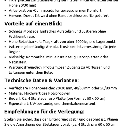
Fixierplatten zur Stabilisierung der Platten (nicht enthalten bei der
Höhe 20/30 mm)
Antivibrations-Gummipads für geräuscharmen Komfort
Hinweis: Dieses Kit wird ohne Randabschlussprofile geliefert
Vorteile auf einen Blick:
Schnelle Montage: Einfaches Aufstellen und Justieren ohne
Fachkenntnisse.
Hohe Belastbarkeit: Tragkraft von über 1000 kg pro Lagerpunkt.
Witterungsbeständig: Absolut frost- und hitzebeständig für jede
Region.
Vielseitig: Kompatibel mit Feinsteinzeug, Betonplatten oder
Naturstein.
Wartungsfreundlich: Problemloser Zugang zu Abflüssen und
Leitungen unter dem Belag.
Technische Daten & Varianten:
Verfügbare Höhenbereiche: 20/30 mm, 40/60 mm oder 50/80 mm
Material: Hochwertiges Polypropylen
Bedarf: Ca. 4 Stelzlager pro Platte (bei Format 60 x 60 cm)
Eigenschaft: UV-beständig und chemikalienresistent
Empfehlungen für die Verlegung:
Stellen Sie sicher, dass der Untergrund stabil und geebnet ist. Planen
Sie die Anordnung der Stelzlager vorab (ca. 4 Stück pro 60 x 60 cm