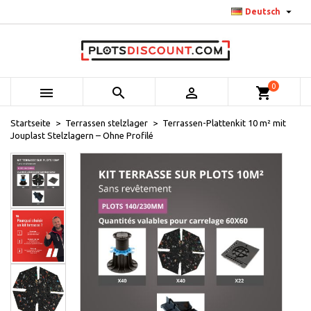

Deutsch
0



shopping_cart
Startseite
Terrassen stelzlager
Terrassen-Plattenkit 10 m² mit
Jouplast Stelzlagern – Ohne Profilé