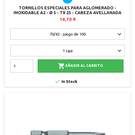
TORNILLOS ESPECIALES PARA AGLOMERADO -
INOXIDABLE A2 - Ø 5 - TX 25 - CABEZA AVELLANADA
REFORZADA
16,70 €

AÑADIR AL CARRITO

In Stock