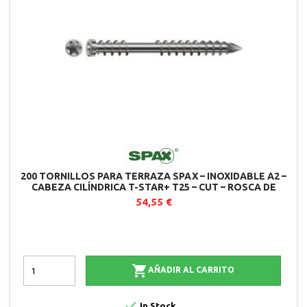
200 TORNILLOS PARA TERRAZA SPAX – INOXIDABLE A2 –
CABEZA CILÍNDRICA T-STAR+ T25 – CUT – ROSCA DE
FIJACIÓN EN 2 PARTES
54,55 €

AÑADIR AL CARRITO

In Stock