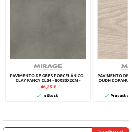
PAVIMENTO DE GRES PORCELÁNICO -
PAVIMENTO DE G
CLAY FANCY CL04 - 80X80X2CM -
OUDH COPAHU O
MIRAGE
MIRAGE 
46,25 €
5


In Stock
Product ava