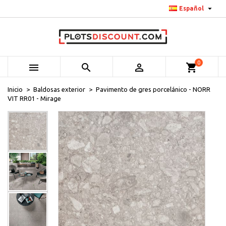

Español
0



shopping_cart
Inicio
Baldosas exterior
Pavimento de gres porcelánico - NORR
VIT RR01 - Mirage