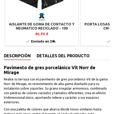
AISLANTE DE GOMA DE CONTACTO Y
PORTA LOSAS AJ
NEUMATICO RECICLADO - 100
CM – 
UNIDADES
46,90 €
7


Enviado en 24h
I
DESCRIPCIÓN
DETALLES DEL PRODUCTO
Pavimento de gres porcelánico Vit Norr de
Mirage
Realce su terraza con el pavimento de gres porcelánico Vit de la gama
Norr de Mirage, un revestimiento de alta gama diseñado para su
instalación sobre soportes. Su grano irregular armonioso, combinado
con piedras de colores variados y tamaños diferentes, crea un efecto
tridimensional único, aportando relieve y carácter a sus espacios
exteriores.
Con una paleta de colores que abarca desde tonos similares hasta
matices más vivos, como el marrón, el azul y el antracita, este