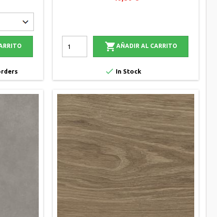

CARRITO
AÑADIR AL CARRITO

orders
In Stock