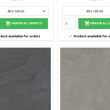


AÑADIR AL CARRITO
AÑADIR AL 

duct available for orders
Product available for 