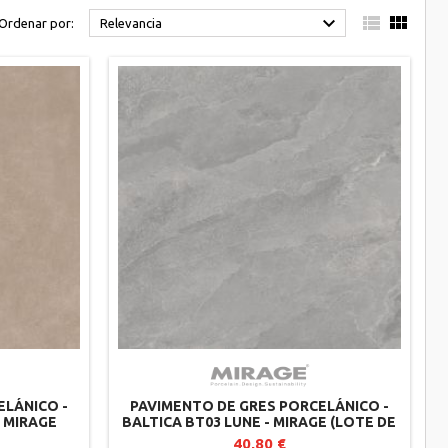



Ordenar por:
Relevancia
ELÁNICO -
PAVIMENTO DE GRES PORCELÁNICO -
 MIRAGE
BALTICA BT03 LUNE - MIRAGE (LOTE DE
2)
40,80 €