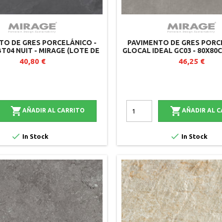
TO DE GRES PORCELÁNICO -
PAVIMENTO DE GRES PORC
T04 NUIT - MIRAGE (LOTE DE
GLOCAL IDEAL GC03 - 80X80
2)
40,80 €
46,25 €


AÑADIR AL CARRITO
AÑADIR AL 


In Stock
In Stock