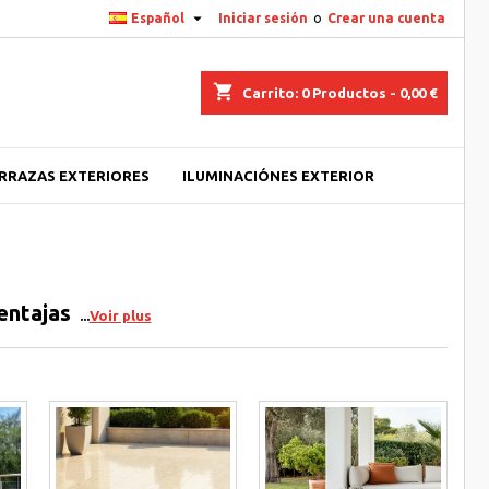

Español
Iniciar sesión
o
Crear una cuenta
shopping_cart
Carrito:
0
Productos - 0,00 €
ERRAZAS EXTERIORES
ILUMINACIÓNES EXTERIOR
entajas
Voir plus