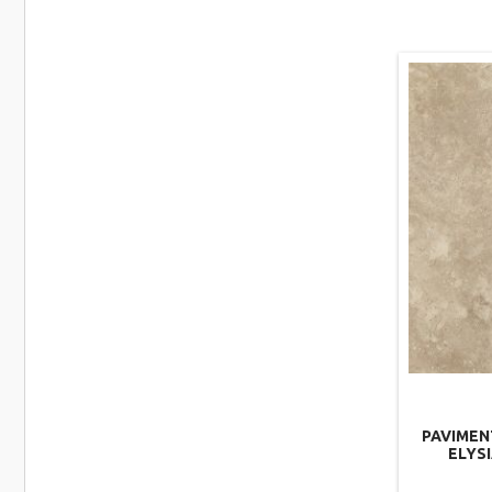
PAVIMEN
ELYSI
60X60X