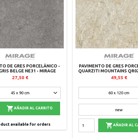
TO DE GRES PORCELÁNICO -
PAVIMENTO DE GRES PORC
GRIS BELGE NE31 - MIRAGE
QUARZITI MOUNTAINS QR02
27,50 €
49,55 €

AÑADIR AL CARRITO

duct available for orders
AÑADIR AL 