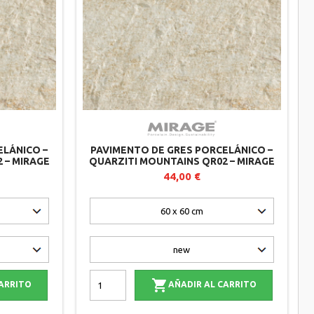
ELÁNICO –
PAVIMENTO DE GRES PORCELÁNICO –
 – MIRAGE
QUARZITI MOUNTAINS QR02 – MIRAGE
(LOTE DE 2)
44,00 €

CARRITO
AÑADIR AL CARRITO