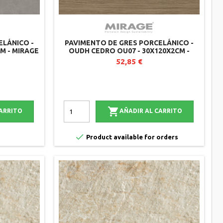
ELÁNICO -
PAVIMENTO DE GRES PORCELÁNICO -
CM - MIRAGE
OUDH CEDRO OU07 - 30X120X2CM -
MIRAGE (LOTE DE 2)
52,85 €

CARRITO
AÑADIR AL CARRITO

Product available for orders