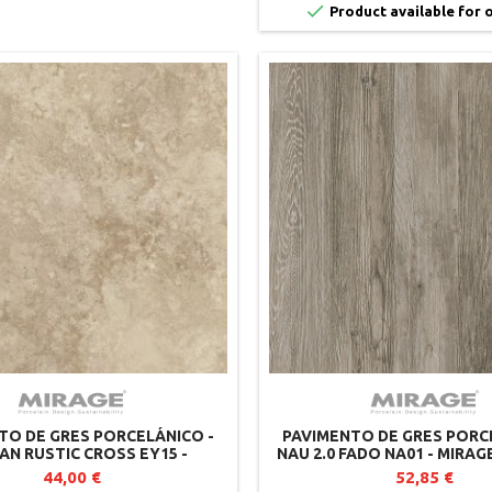

Product available for 
TO DE GRES PORCELÁNICO -
PAVIMENTO DE GRES PORC
AN RUSTIC CROSS EY15 -
NAU 2.0 FADO NA01 - MIRAG
2CM - MIRAGE (LOTE DE 2)
2)
44,00 €
52,85 €