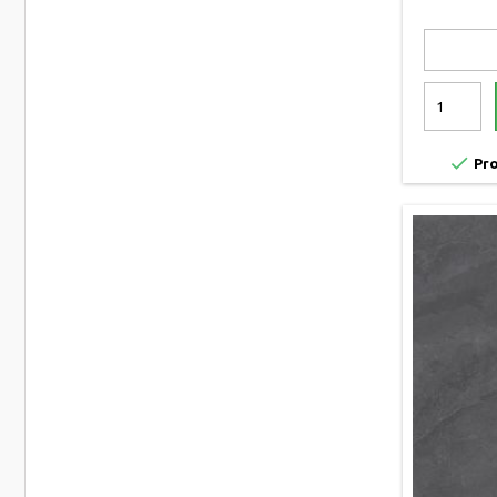

Pro