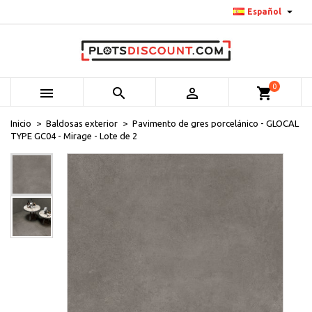

Español
0



shopping_cart
Inicio
Baldosas exterior
Pavimento de gres porcelánico - GLOCAL
TYPE GC04 - Mirage - Lote de 2