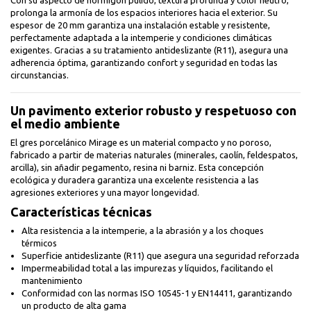
Con su aspecto de hormigón pulido, textura profunda y color neutro,
prolonga la armonía de los espacios interiores hacia el exterior. Su
espesor de 20 mm garantiza una instalación estable y resistente,
perfectamente adaptada a la intemperie y condiciones climáticas
exigentes. Gracias a su tratamiento antideslizante (R11), asegura una
adherencia óptima, garantizando confort y seguridad en todas las
circunstancias.
Un pavimento exterior robusto y respetuoso con
el medio ambiente
El gres porcelánico Mirage es un material compacto y no poroso,
fabricado a partir de materias naturales (minerales, caolín, feldespatos,
arcilla), sin añadir pegamento, resina ni barniz. Esta concepción
ecológica y duradera garantiza una excelente resistencia a las
agresiones exteriores y una mayor longevidad.
Características técnicas
Alta resistencia a la intemperie, a la abrasión y a los choques
térmicos
Superficie antideslizante (R11) que asegura una seguridad reforzada
Impermeabilidad total a las impurezas y líquidos, facilitando el
mantenimiento
Conformidad con las normas ISO 10545-1 y EN14411, garantizando
un producto de alta gama