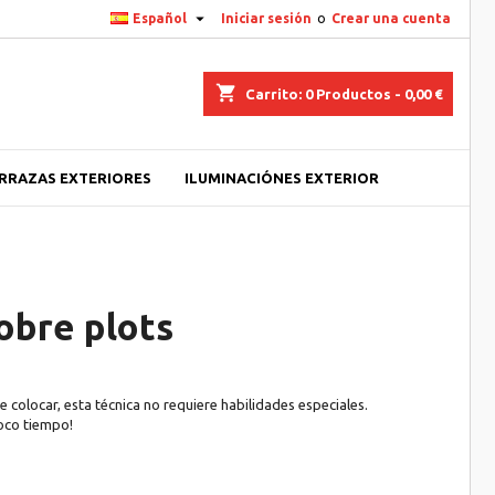

Español
Iniciar sesión
o
Crear una cuenta
shopping_cart
Carrito:
0
Productos - 0,00 €
ERRAZAS EXTERIORES
ILUMINACIÓNES EXTERIOR
obre plots
e colocar, esta técnica no requiere habilidades especiales.
poco tiempo!