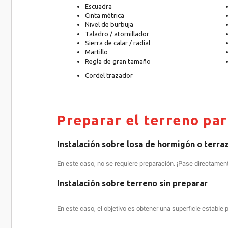
Escuadra
Cinta métrica
Nivel de burbuja
Taladro / atornillador
Sierra de calar / radial
Martillo
Regla de gran tamaño
Cordel trazador
Preparar el terreno par
Instalación sobre losa de hormigón o terra
En este caso, no se requiere preparación. ¡Pase directamente
Instalación sobre terreno sin preparar
En este caso, el objetivo es obtener una superficie estable 