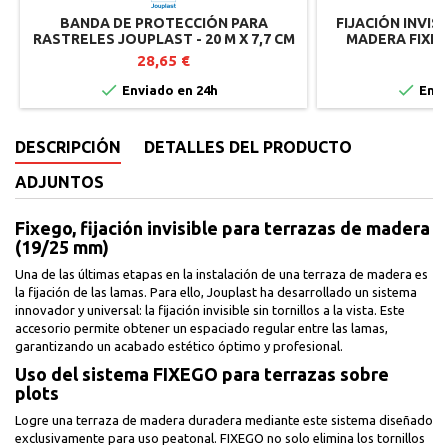
BANDA DE PROTECCIÓN PARA
FIJACIÓN INVIS
RASTRELES JOUPLAST - 20 M X 7,7 CM
MADERA FIXEG
JO
28,65 €
4


Enviado en 24h
Envi
DESCRIPCIÓN
DETALLES DEL PRODUCTO
ADJUNTOS
Fixego, fijación invisible para terrazas de madera
(19/25 mm)
Una de las últimas etapas en la instalación de una terraza de madera es
la fijación de las lamas. Para ello, Jouplast ha desarrollado un sistema
innovador y universal: la fijación invisible sin tornillos a la vista. Este
accesorio permite obtener un espaciado regular entre las lamas,
garantizando un acabado estético óptimo y profesional.
Uso del sistema FIXEGO para terrazas sobre
plots
Logre una terraza de madera duradera mediante este sistema diseñado
exclusivamente para uso peatonal. FIXEGO no solo elimina los tornillos