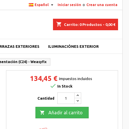

Español
Iniciar sesión
o
Crear una cuenta
shopping_cart
Carrito:
0
Productos - 0,00 €
ERRAZAS EXTERIORES
ILUMINACIÓNES EXTERIOR
imentación (C24) - Weasyfix
134,45 €
Impuestos incluidos

In Stock
Cantidad

Añadir al carrito