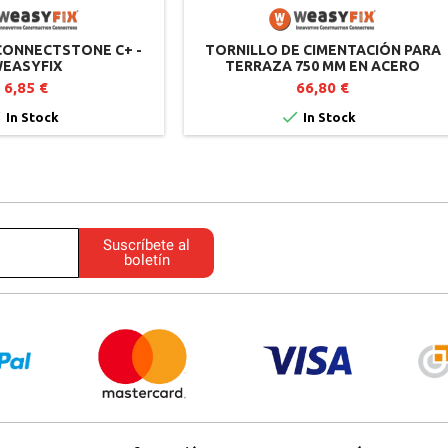
ONNECTSTONE C+ -
TORNILLO DE CIMENTACIÓN PARA
EASYFIX
TERRAZA 750 MM EN ACERO
GALVANIZADO - WEASYFI
6,85 €
66,80 €


In Stock
In Stock
Suscríbete al
boletín