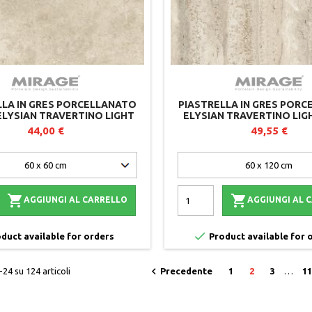
LLA IN GRES PORCELLANATO
PIASTRELLA IN GRES POR
ELYSIAN TRAVERTINO LIGHT
ELYSIAN TRAVERTINO LIGH
3 - 60X60X2 CM - LOTTO DA 2
MIRAGE - SPESSORE 2
44,00 €
49,55 €
PEZZI


AGGIUNGI AL CARRELLO
AGGIUNGI AL 

duct available for orders
Product available for 

-24 su 124 articoli
Precedente
1
2
3
…
11