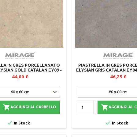
LLA IN GRES PORCELLANATO
PIASTRELLA IN GRES POR
LYSIAN GOLD CATALAN EY09 -
ELYSIAN GRIS CATALAN EY04 
2 CM - LOTTO DA 2 PEZZI
SPESSORE 20 MM
44,00 €
46,25 €


AGGIUNGI AL CARRELLO
AGGIUNGI AL 


In Stock
In Stock