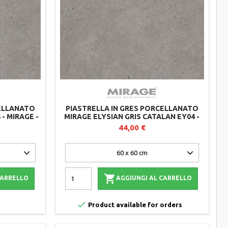
CELLANATO
PIASTRELLA IN GRES PORCELLANATO
- MIRAGE -
MIRAGE ELYSIAN GRIS CATALAN EY04 -
60X60X2 CM - LOTTO DA 2 PEZZI
44,00 €

CARRELLO
AGGIUNGI AL CARRELLO

Product available for orders