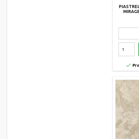
PIASTRE
MIRAGE
60X60X

Pro