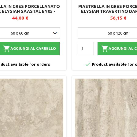
LLA IN GRES PORCELLANATO
PIASTRELLA IN GRES POR
 ELYSIAN SAASTAL EY05 -
ELYSIAN TRAVERTINO DAR
2 CM - LOTTO DA 2 PEZZI
MIRAGE - SPESSORE 2
44,00 €
56,15 €


AGGIUNGI AL CARRELLO
AGGIUNGI AL 

duct available for orders
Product available for 