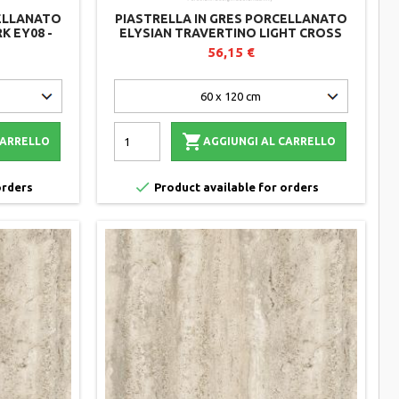
CELLANATO
PIASTRELLA IN GRES PORCELLANATO
K EY08 -
ELYSIAN TRAVERTINO LIGHT CROSS
0 MM
EY13 - MIRAGE - SPESSORE 20 MM
56,15 €

CARRELLO
AGGIUNGI AL CARRELLO

orders
Product available for orders