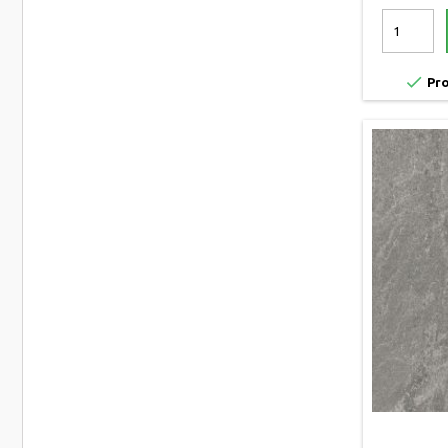

Pro