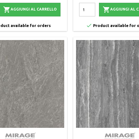


AGGIUNGI AL CARRELLO
AGGIUNGI AL 

duct available for orders
Product available for 