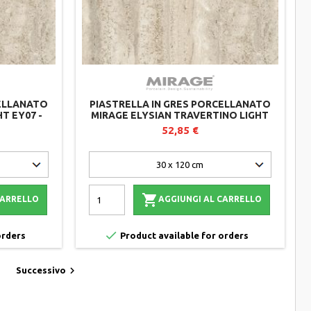
CELLANATO
PIASTRELLA IN GRES PORCELLANATO
T EY07 -
MIRAGE ELYSIAN TRAVERTINO LIGHT
0 MM
EY07 - 30X120X2 CM - LOTTO DA 2 PEZZI
52,85 €

CARRELLO
AGGIUNGI AL CARRELLO

orders
Product available for orders

Successivo