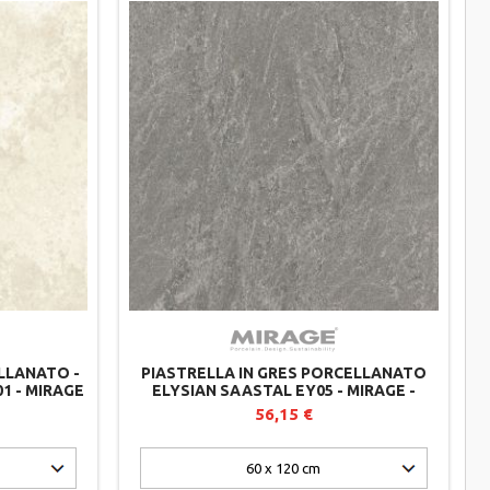
LLANATO -
PIASTRELLA IN GRES PORCELLANATO
1 - MIRAGE
ELYSIAN SAASTAL EY05 - MIRAGE -
SPESSORE 20 MM
56,15 €