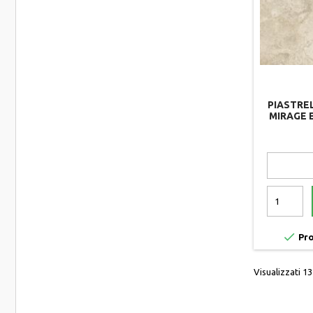
PIASTRE
MIRAGE 
CROSS EY1

Pro
Visualizzati 13