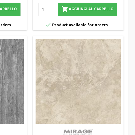

CARRELLO
AGGIUNGI AL CARRELLO

orders
Product available for orders