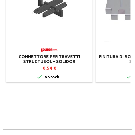
CONNETTORE PER TRAVETTI
FINITURA DI BOR
STRUCTUSOL – SOLIDOR
SO
0,54 €
1


In Stock
I