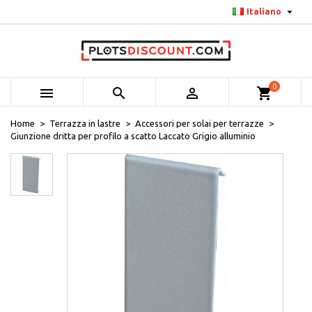

Italiano
0



shopping_cart
Home
Terrazza in lastre
Accessori per solai per terrazze
Giunzione dritta per profilo a scatto Laccato Grigio alluminio