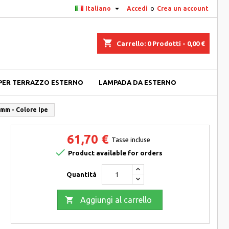

Italiano
Accedi
o
Crea un account
shopping_cart
Carrello:
0
Prodotti - 0,00 €
PER TERRAZZO ESTERNO
LAMPADA DA ESTERNO
 mm - Colore Ipe
61,70 €
Tasse incluse

Product available for orders
Quantità

Aggiungi al carrello