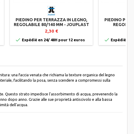
PIEDINO PER TERRAZZA IN LEGNO,
PIEDINO PER 
REGOLABILE 80/140 MM - JOUPLAST
REGOLABI
J
2,30 €


Expédié en 24/ 48H pour 12 euros
Expédié en 2
initura: una faccia venata che richiama la texture organica del legno
ateriale, facilitando la posa, senza scendere a compromessi sulla
ente. Questo strato impedisce l'assorbimento di acqua, prevenendo la
anno dopo anno. Grazie alle sue proprietà antiscivolo e alla bassa
imità dell'acqua.