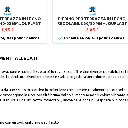
 TERRAZZA IN LEGNO,
PIEDINO PER TERRAZZA IN LEGNO,
 40-60 MM JOUPLAST
REGOLABILE 50/80 MM - JOUPLAST
1,95 €
2,05 €

24/ 48H pour 12 euros
Expédié en 24/ 48H pour 12 euros
MENTI ALLEGATI
ovazione e natura. Il suo profilo reversibile offre due diverse possibilità di f
le. La struttura alveolare interna è stata progettata per ridurre il peso del m
ita da uno scudo protettivo in polietilene che la rende totalmente idrorepell
-UV proteggono la ricca tonalità bruna dal sole, mantenendo il colore vibrante 
stabilità e una sicurezza impeccabili, anche nelle zone più esposte o in pross
Ipe con un look uniforme e raffinato.