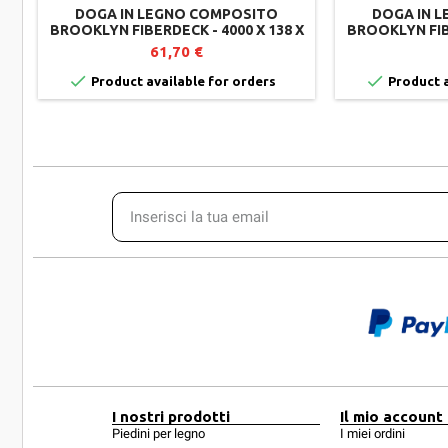
DOGA IN LEGNO COMPOSITO
DOGA IN 
BROOKLYN FIBERDECK - 4000 X 138 X
BROOKLYN FIBE
23 MM - COLORE TEAK
23 MM - CO
61,70 €


Product available for orders
Product a
I nostri prodotti
Il mio account
Piedini per legno
I miei ordini