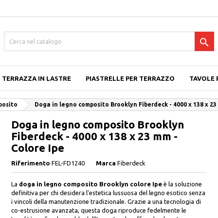

TERRAZZA IN LASTRE
PIASTRELLE PER TERRAZZO
TAVOLE 
posito
Doga in legno composito Brooklyn Fiberdeck - 4000 x 138 x 23
Doga in legno composito Brooklyn
Fiberdeck - 4000 x 138 x 23 mm -
Colore Ipe
Riferimento
FEL-FD1240
Marca
Fiberdeck
La
doga in legno composito Brooklyn colore Ipe
è la soluzione
definitiva per chi desidera l'estetica lussuosa del legno esotico senza
i vincoli della manutenzione tradizionale. Grazie a una tecnologia di
co-estrusione avanzata, questa doga riproduce fedelmente le