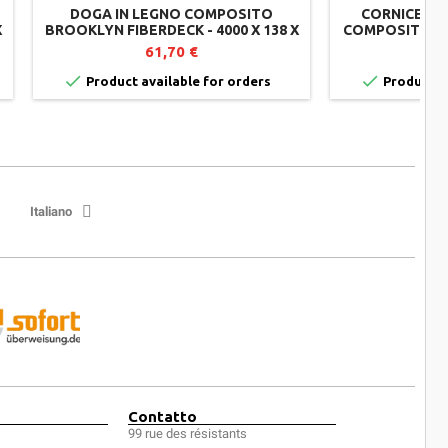
DOGA IN LEGNO COMPOSITO
CORNICE DI 
X
BROOKLYN FIBERDECK - 4000 X 138 X
COMPOSITO B
)
23 MM - GRIGIO SCURO (DARK GREY)
- 3000 X 138 X
61,70 €
(


Product available for orders
Product av
Italiano
Contatto
99 rue des résistants