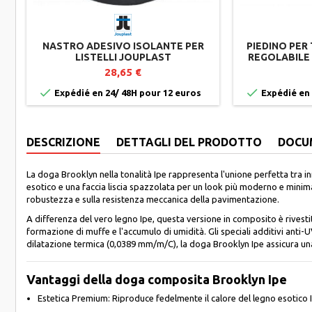
NASTRO ADESIVO ISOLANTE PER
PIEDINO PER
LISTELLI JOUPLAST
REGOLABILE
28,65 €


Expédié en 24/ 48H pour 12 euros
Expédié en 
DESCRIZIONE
DETTAGLI DEL PRODOTTO
DOCU
La doga Brooklyn nella tonalità Ipe rappresenta l'unione perfetta tra inn
esotico e una faccia liscia spazzolata per un look più moderno e minima
robustezza e sulla resistenza meccanica della pavimentazione.
A differenza del vero legno Ipe, questa versione in composito è rivest
formazione di muffe e l'accumulo di umidità. Gli speciali additivi anti
dilatazione termica (0,0389 mm/m/C), la doga Brooklyn Ipe assicura una 
Vantaggi della doga composita Brooklyn Ipe
Estetica Premium: Riproduce fedelmente il calore del legno esotico 