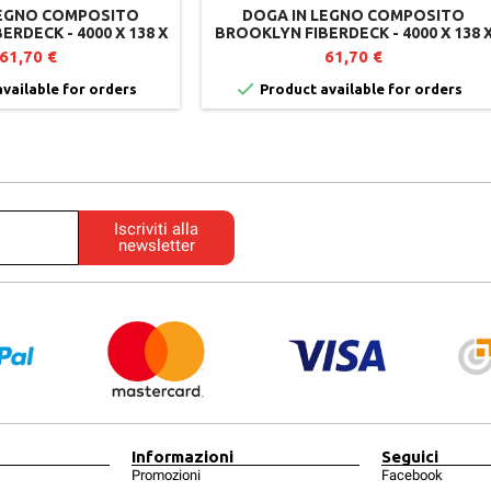
LEGNO COMPOSITO
DOGA IN LEGNO COMPOSITO
RDECK - 4000 X 138 X
BROOKLYN FIBERDECK - 4000 X 138 
LORE CEDAR (CEDRO)
23 MM - GRIGIO CHIARO (LIGHT GREY
61,70 €
61,70 €

vailable for orders
Product available for orders
Iscriviti alla
newsletter
Informazioni
Seguici
Promozioni
Facebook