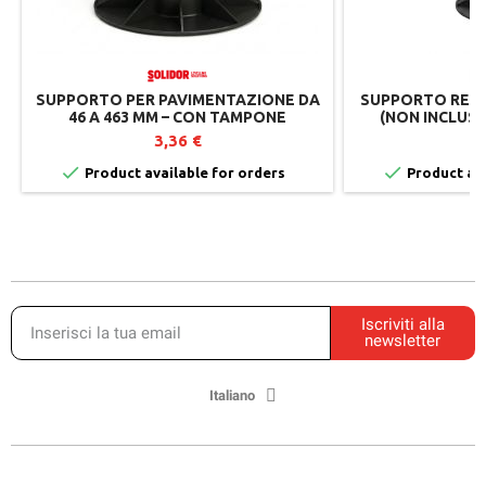
SUPPORTO PER PAVIMENTAZIONE DA
SUPPORTO REGO
46 A 463 MM – CON TAMPONE
(NON INCLUS
AMMORTIZZANTE – AUTOLIVELLANTE
PAVIMENTAZ
3,36 €
3
– REGOLAZIONE DALL'ALTO –
SOLIDOR


Product available for orders
Product ava
Iscriviti alla
newsletter
Italiano