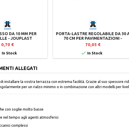
ISSO DA 10 MM PER
PORTA-LASTRE REGOLABILE DA 30 
LLE - JOUPLAST
70 CM PER PAVIMENTAZIONI -
JOUPLAST
0,70 €
70,05 €


In Stock
In Stock
MENTI ALLEGATI
i installare la vostra terrazza con estrema facilità. Grazie al suo spessore ri
ingolarmente per un rialzo minimo o in combinazione con altri modelli per livell
che con soglie molto basse
re nel tempo agli agenti atmosferici
ccanici complessi