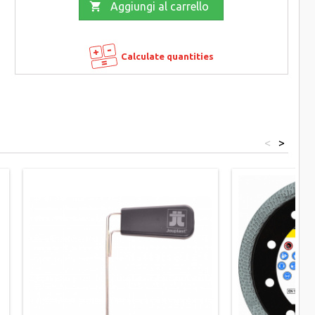

Aggiungi al carrello
Calculate quantities
<
>