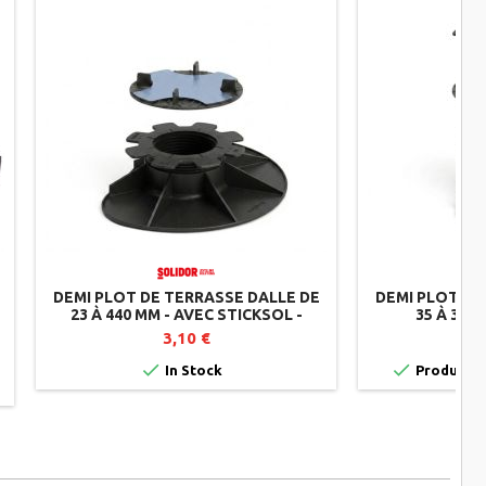
DEMI PLOT DE TERRASSE DALLE DE
DEMI PLOT DE
23 À 440 MM - AVEC STICKSOL -
35 À 350
SOLIDOR
AMORTISS
3,10 €


In Stock
Product av