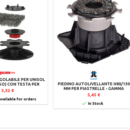
OLABILE PER UNISOL
PIEDINO AUTOLIVELLANTE H80/130
SO) CON TESTA PER
MM PER PIASTRELLE - GAMMA
AZIONE – SOLIDOR
3,52 €
CLEMAN - JOUPLAST
5,45 €
vailable for orders

In Stock