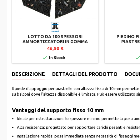
LOTTO DA 100 SPESSORI
PIEDINO F
AMMORTIZZATORI IN GOMMA
PIASTRE
RICICLATA PER SUPPORTI TERRAZZA
46,90 €

In Stock
DESCRIZIONE
DETTAGLI DEL PRODOTTO
DOCU
Il piede d'appoggio per piastrelle con altezza fissa di 10 mm permette d
su balconi dove l'altezza disponibile è limitata. Può essere utilizzato s
Vantaggi del supporto fisso 10 mm
Ideale per ristrutturazioni: lo spessore minimo permette la posa an
Alta resistenza: progettato per sopportare carichi pesanti e resiste
Installazione rapida: posa immediata senza necessità di fissaggi me