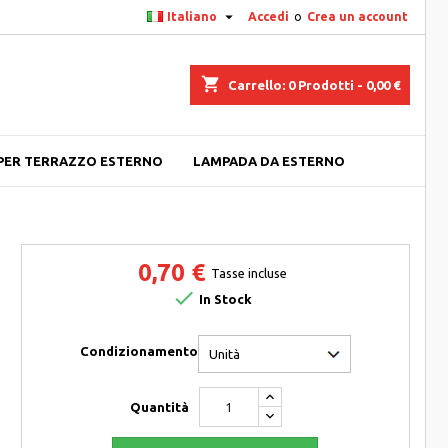

Italiano
Accedi
o
Crea un account
shopping_cart
Carrello:
0
Prodotti - 0,00 €
PER TERRAZZO ESTERNO
LAMPADA DA ESTERNO
0,70 €
Tasse incluse

In Stock
Condizionamento
Quantità