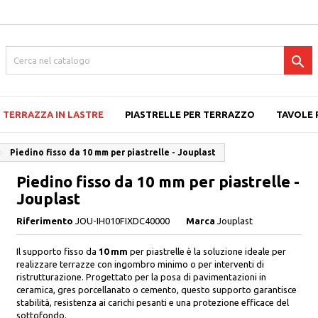

TERRAZZA IN LASTRE
PIASTRELLE PER TERRAZZO
TAVOLE 
Piedino fisso da 10 mm per piastrelle - Jouplast
Piedino fisso da 10 mm per piastrelle -
Jouplast
Riferimento
JOU-IH010FIXDC40000
Marca
Jouplast
Il supporto fisso da
10 mm
per piastrelle è la soluzione ideale per
realizzare terrazze con ingombro minimo o per interventi di
ristrutturazione. Progettato per la posa di pavimentazioni in
ceramica, gres porcellanato o cemento, questo supporto garantisce
stabilità, resistenza ai carichi pesanti e una protezione efficace del
sottofondo.