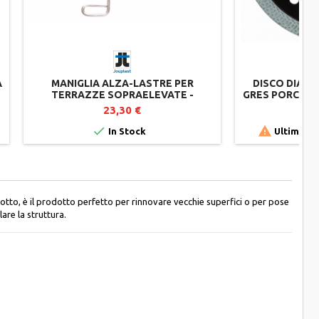
A
MANIGLIA ALZA-LASTRE PER
DISCO DIAMA
TERRAZZE SOPRAELEVATE -
GRES PORCELLA
JOUPLAST
S
23,30 €


In Stock
Ultimi art
dotto, è il prodotto perfetto per rinnovare vecchie superfici o per pose
are la struttura.