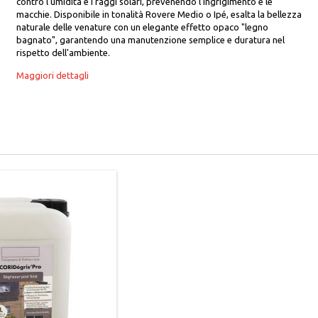
contro l'umidità e i raggi solari, prevenendo l'ingrigimento e le
macchie. Disponibile in tonalità Rovere Medio o Ipé, esalta la bellezza
naturale delle venature con un elegante effetto opaco "legno
bagnato", garantendo una manutenzione semplice e duratura nel
rispetto dell'ambiente.
Maggiori dettagli