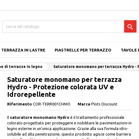

TERRAZZA IN LASTRE
PIASTRELLE PER TERRAZZO
TAVOLE 
e di terrazze in legno
Saturatore monomano per terrazza Hydro - P
Saturatore monomano per terrazza
Hydro - Protezione colorata UV e
Idrorepellente
Riferimento
COR-TERR001CHMO
Marca
Plots Discount
Il
saturatore monomano Hydro
è il trattamento professionale
colorato progettato per proteggere e nobilitare le pavimentazioni in
legno esterne in un'unica applicazione. Grazie alla sua formula idro-
solubile ad alta penetrazione, questo prodotto agisce come barriera