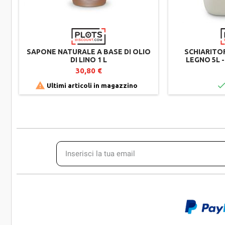
SAPONE NATURALE A BASE DI OLIO
SCHIARITO
DI LINO 1 L
LEGNO 5L -
RITORNO AL
30,80 €

Ultimi articoli in magazzino