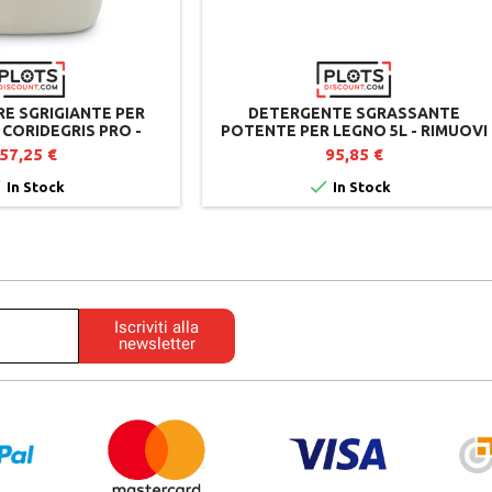
RE SGRIGIANTE PER
DETERGENTE SGRASSANTE
 CORIDEGRIS PRO -
POTENTE PER LEGNO 5L - RIMUOVI
LA TINTA ORIGINALE
OLIO E SATURATORI
57,25 €
95,85 €


In Stock
In Stock
Iscriviti alla
newsletter