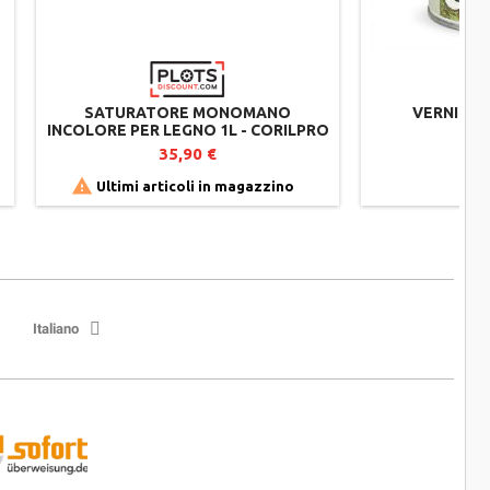
SATURATORE MONOMANO
VERNICE 
INCOLORE PER LEGNO 1L - CORILPRO
COR
CORIWOOD - PROTEZIONE UV E
35,90 €
IDROREPELLENTE


Ultimi articoli in magazzino
Italiano