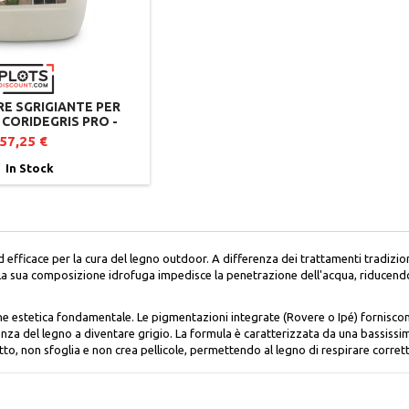
RE SGRIGIANTE PER
 CORIDEGRIS PRO -
LA TINTA ORIGINALE
57,25 €

In Stock
efficace per la cura del legno outdoor. A differenza dei trattamenti tradizion
La sua composizione idrofuga impedisce la penetrazione dell'acqua, riducendo 
one estetica fondamentale. Le pigmentazioni integrate (Rovere o Ipé) fornis
nza del legno a diventare grigio. La formula è caratterizzata da una bassissi
iutto, non sfoglia e non crea pellicole, permettendo al legno di respirare corre