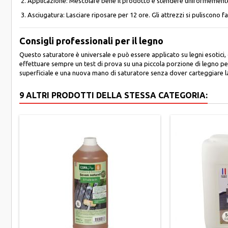
Applicazione: Mescolare bene il prodotto e stendere uniformemente 
Asciugatura: Lasciare riposare per 12 ore. Gli attrezzi si puliscono 
Consigli professionali per il legno
Questo saturatore è universale e può essere applicato su legni esotici, c
effettuare sempre un test di prova su una piccola porzione di legno per 
superficiale e una nuova mano di saturatore senza dover carteggiare la
9 ALTRI PRODOTTI DELLA STESSA CATEGORIA: