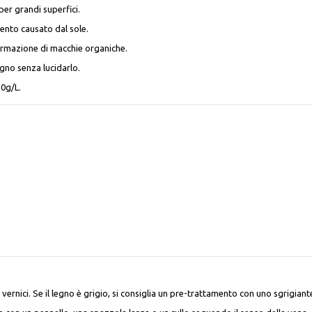
er grandi superfici.
ento causato dal sole.
formazione di macchie organiche.
egno senza lucidarlo.
30g/L.
vernici. Se il legno è grigio, si consiglia un pre-trattamento con uno sgrigiant