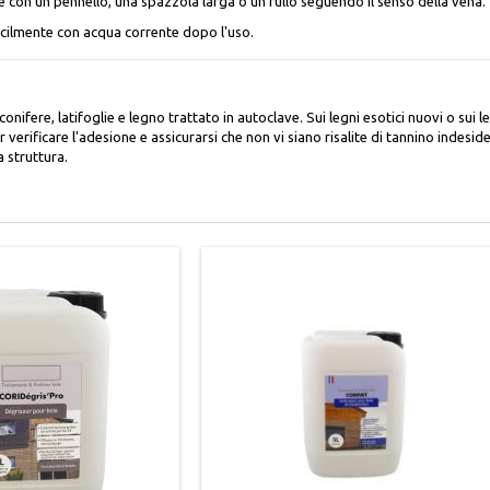
con un pennello, una spazzola larga o un rullo seguendo il senso della vena.
facilmente con acqua corrente dopo l'uso.
onifere, latifoglie e legno trattato in autoclave. Sui legni esotici nuovi o sui 
verificare l'adesione e assicurarsi che non vi siano risalite di tannino indesi
 struttura.