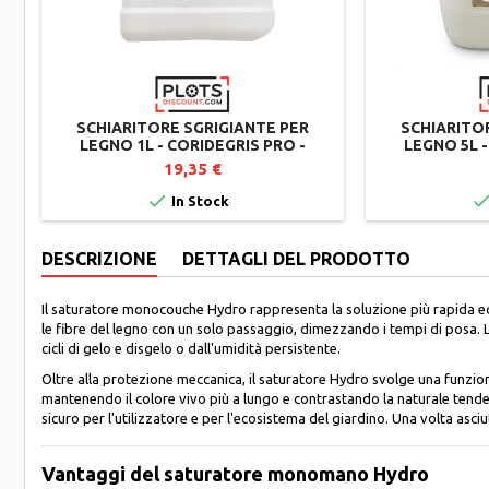
SCHIARITORE SGRIGIANTE PER
SCHIARITO
LEGNO 1L - CORIDEGRIS PRO -
LEGNO 5L -
RITORNO ALLA TINTA ORIGINALE
RITORNO AL
19,35 €

In Stock
DESCRIZIONE
DETTAGLI DEL PRODOTTO
Il saturatore monocouche Hydro rappresenta la soluzione più rapida ed 
le fibre del legno con un solo passaggio, dimezzando i tempi di posa. 
cicli di gelo e disgelo o dall'umidità persistente.
Oltre alla protezione meccanica, il saturatore Hydro svolge una funzi
mantenendo il colore vivo più a lungo e contrastando la naturale tende
sicuro per l'utilizzatore e per l'ecosistema del giardino. Una volta asc
Vantaggi del saturatore monomano Hydro