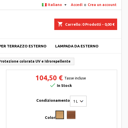

Italiano
Accedi
o
Crea un account
shopping_cart
Carrello:
0
Prodotti - 0,00 €
PER TERRAZZO ESTERNO
LAMPADA DA ESTERNO
rotezione colorata UV e Idrorepellente
104,50 €
Tasse incluse

In Stock
Condizionamento
Ipé
Chêne
Color
moyen