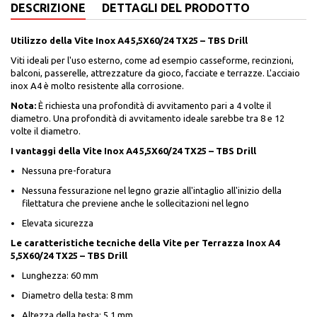
DESCRIZIONE
DETTAGLI DEL PRODOTTO
Utilizzo della Vite Inox A4 5,5X60/24 TX25 – TBS Drill
Viti ideali per l'uso esterno, come ad esempio casseforme, recinzioni,
balconi, passerelle, attrezzature da gioco, facciate e terrazze. L'acciaio
inox A4 è molto resistente alla corrosione.
Nota:
È richiesta una profondità di avvitamento pari a 4 volte il
diametro. Una profondità di avvitamento ideale sarebbe tra 8 e 12
volte il diametro.
I vantaggi della Vite Inox A4 5,5X60/24 TX25 – TBS Drill
Nessuna pre-foratura
Nessuna fessurazione nel legno grazie all'intaglio all'inizio della
filettatura che previene anche le sollecitazioni nel legno
Elevata sicurezza
Le caratteristiche tecniche della Vite per Terrazza Inox A4
5,5X60/24 TX25 – TBS Drill
Lunghezza: 60 mm
Diametro della testa: 8 mm
Altezza della testa: 5,1 mm