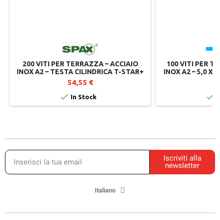
200 VITI PER TERRAZZA – ACCIAIO
100 VITI PER T
INOX A2 – TESTA CILINDRICA T-STAR+
INOX A2 – 5,0 X 6
T25, CUT, FILETTO DI FISSAGGIO IN 2
CILINDRI
54,55 €
1
PARTI


In Stock
I
Iscriviti alla
newsletter
Italiano