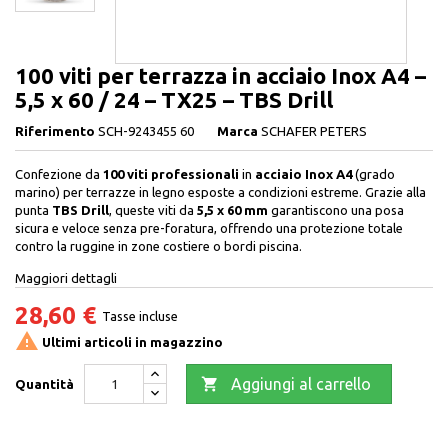
100 viti per terrazza in acciaio Inox A4 –
5,5 x 60 / 24 – TX25 – TBS Drill
Riferimento
SCH-9243455 60
Marca
SCHAFER PETERS
Confezione da
100 viti professionali
in
acciaio Inox A4
(grado
marino) per terrazze in legno esposte a condizioni estreme. Grazie alla
punta
TBS Drill
, queste viti da
5,5 x 60 mm
garantiscono una posa
sicura e veloce senza pre-foratura, offrendo una protezione totale
contro la ruggine in zone costiere o bordi piscina.
Maggiori dettagli
28,60 €
Tasse incluse

Ultimi articoli in magazzino

Aggiungi al carrello
Quantità