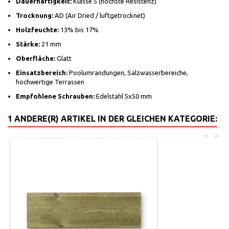
Dauerhaftigkeit:
Klasse 5 (höchste Resistenz)
Trocknung:
AD (Air Dried / luftgetrocknet)
Holzfeuchte:
13% bis 17%
Stärke:
21 mm
Oberfläche:
Glatt
Einsatzbereich:
Poolumrandungen, Salzwasserbereiche,
hochwertige Terrassen
Empfohlene Schrauben:
Edelstahl 5x50 mm
1 ANDERE(R) ARTIKEL IN DER GLEICHEN KATEGORIE:
<
>