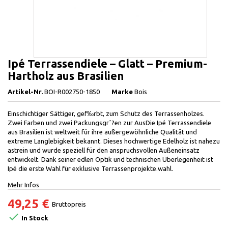
Ipé Terrassendiele – Glatt – Premium-
Hartholz aus Brasilien
Artikel-Nr.
BOI-R002750-1850
Marke
Bois
Einschichtiger Sättiger, gef‰rbt, zum Schutz des Terrassenholzes.
Zwei Farben und zwei Packungsgrˆ?en zur AusDie Ipé Terrassendiele
aus Brasilien ist weltweit für ihre außergewöhnliche Qualität und
extreme Langlebigkeit bekannt. Dieses hochwertige Edelholz ist nahezu
astrein und wurde speziell für den anspruchsvollen Außeneinsatz
entwickelt. Dank seiner edlen Optik und technischen Überlegenheit ist
Ipé die erste Wahl für exklusive Terrassenprojekte.wahl.
Mehr Infos
49,25 €
Bruttopreis

In Stock