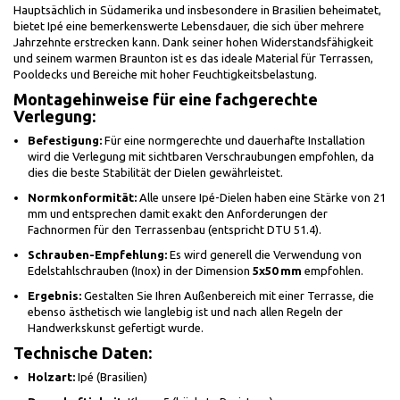
Hauptsächlich in Südamerika und insbesondere in Brasilien beheimatet,
bietet Ipé eine bemerkenswerte Lebensdauer, die sich über mehrere
Jahrzehnte erstrecken kann. Dank seiner hohen Widerstandsfähigkeit
und seinem warmen Braunton ist es das ideale Material für Terrassen,
Pooldecks und Bereiche mit hoher Feuchtigkeitsbelastung.
Montagehinweise für eine fachgerechte
Verlegung:
Befestigung:
Für eine normgerechte und dauerhafte Installation
wird die Verlegung mit sichtbaren Verschraubungen empfohlen, da
dies die beste Stabilität der Dielen gewährleistet.
Normkonformität:
Alle unsere Ipé-Dielen haben eine Stärke von 21
mm und entsprechen damit exakt den Anforderungen der
Fachnormen für den Terrassenbau (entspricht DTU 51.4).
Schrauben-Empfehlung:
Es wird generell die Verwendung von
Edelstahlschrauben (Inox) in der Dimension
5x50 mm
empfohlen.
Ergebnis:
Gestalten Sie Ihren Außenbereich mit einer Terrasse, die
ebenso ästhetisch wie langlebig ist und nach allen Regeln der
Handwerkskunst gefertigt wurde.
Technische Daten:
Holzart:
Ipé (Brasilien)