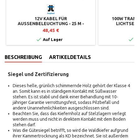
12V KABEL FÜR
100W TRAN
AUSSENBELEUCHTUNG - 25 M - L
LICHTSEN
IGHTPRO
48,45 €
4


Auf Lager
Au
BESCHREIBUNG
ARTIKELDETAILS
Siegel und Zertifizierung
Dieses helle, grünlich schimmernde Holz gehört der Klasse 4
an. Somit kann es in ständigem Kontakt mit Süßwasser
stehen. Es ist stabil und dank einer Behandlung mit 10-
jähriger Garantie verrottungsfest, sodass Pilzbefall und
andere Unannehmlichkeiten ausgeschlossen sind.
Beachten Sie, dass das Kiefernholz auf Stelzlagern verlegt
werden muss und nicht in direktem Kontakt mit dem Boden
stehen darf.
Was die Gütesiegel betrifft, so wird die Waldkiefer aufgrund
ihrer Kammertrocknung als KD bezeichnet. Sie ist außerdem