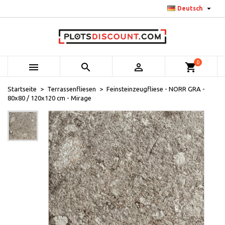

Deutsch
0



shopping_cart
Startseite
Terrassenfliesen
Feinsteinzeugfliese - NORR GRA -
80x80 / 120x120 cm - Mirage