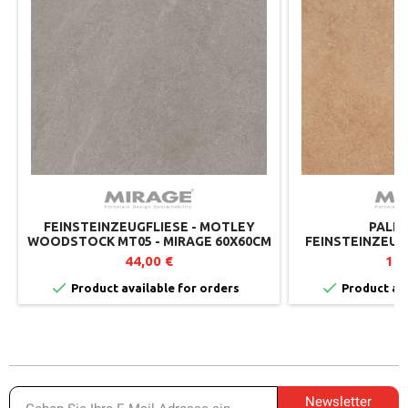
FEINSTEINZEUGFLIESE - MOTLEY
PALET
WOODSTOCK MT05 - MIRAGE 60X60CM
FEINSTEINZEUG
(2ER-SET)
CRUST TW0
44,00 €
1.0


Product available for orders
Product ava
Newsletter