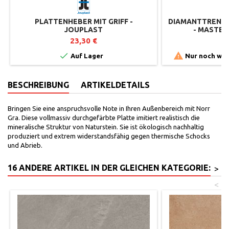
PLATTENHEBER MIT GRIFF -
DIAMANTTRENNSC
JOUPLAST
- MASTER
23,30 €
6


Auf Lager
Nur noch wen
BESCHREIBUNG
ARTIKELDETAILS
Bringen Sie eine anspruchsvolle Note in Ihren Außenbereich mit Norr
Gra. Diese vollmassiv durchgefärbte Platte imitiert realistisch die
mineralische Struktur von Naturstein. Sie ist ökologisch nachhaltig
produziert und extrem widerstandsfähig gegen thermische Schocks
und Abrieb.
16 ANDERE ARTIKEL IN DER GLEICHEN KATEGORIE:
>
<