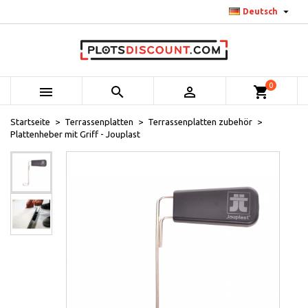

Deutsch
0



shopping_cart
Startseite
Terrassenplatten
Terrassenplatten zubehör
Plattenheber mit Griff - Jouplast