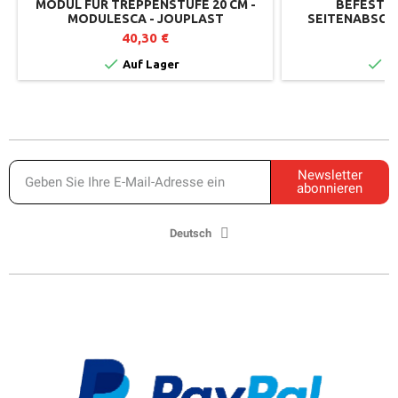
MODUL FÜR TREPPENSTUFE 20 CM -
BEFESTIG
MODULESCA - JOUPLAST
SEITENABSCHL
TRANSPARE
40,30 €
4


Auf Lager
Au
Newsletter
abonnieren
Deutsch