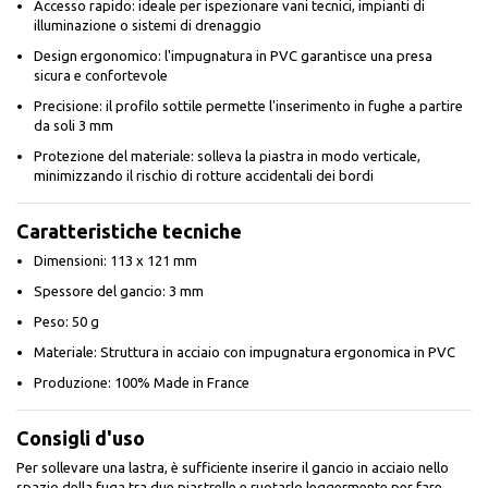
Accesso rapido: ideale per ispezionare vani tecnici, impianti di
illuminazione o sistemi di drenaggio
Design ergonomico: l'impugnatura in PVC garantisce una presa
sicura e confortevole
Precisione: il profilo sottile permette l'inserimento in fughe a partire
da soli 3 mm
Protezione del materiale: solleva la piastra in modo verticale,
minimizzando il rischio di rotture accidentali dei bordi
Caratteristiche tecniche
Dimensioni: 113 x 121 mm
Spessore del gancio: 3 mm
Peso: 50 g
Materiale: Struttura in acciaio con impugnatura ergonomica in PVC
Produzione: 100% Made in France
Consigli d'uso
Per sollevare una lastra, è sufficiente inserire il gancio in acciaio nello
spazio della fuga tra due piastrelle e ruotarlo leggermente per fare