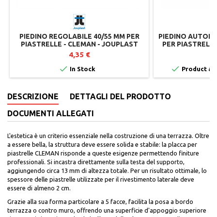
PIEDINO REGOLABILE 40/55 MM PER
PIEDINO AUTOLI
PIASTRELLE - CLEMAN - JOUPLAST
PER PIASTRELL
JO
4,35 €
4


In Stock
Product ava
DESCRIZIONE
DETTAGLI DEL PRODOTTO
DOCUMENTI ALLEGATI
L'estetica è un criterio essenziale nella costruzione di una terrazza. Oltre
a essere bella, la struttura deve essere solida e stabile: la placca per
piastrelle CLEMAN risponde a queste esigenze permettendo finiture
professionali. Si incastra direttamente sulla testa del supporto,
aggiungendo circa 13 mm di altezza totale. Per un risultato ottimale, lo
spessore delle piastrelle utilizzate per il rivestimento laterale deve
essere di almeno 2 cm.
Grazie alla sua forma particolare a 5 facce, facilita la posa a bordo
terrazza o contro muro, offrendo una superficie d'appoggio superiore