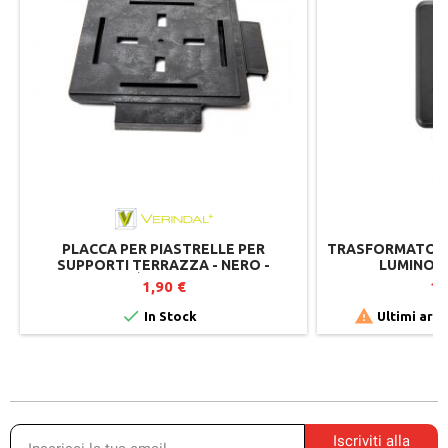
PLACCA PER PIASTRELLE PER
TRASFORMATORE 
SUPPORTI TERRAZZA - NERO -
LUMINOSI
VÉRINDAL+
1,90 €
13


In Stock
Ultimi arti
Iscriviti alla