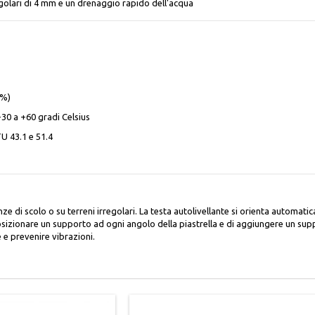
regolari di 4 mm e un drenaggio rapido dell'acqua
0%)
-30 a +60 gradi Celsius
U 43.1 e 51.4
e di scolo o su terreni irregolari. La testa autolivellante si orienta automat
sizionare un supporto ad ogni angolo della piastrella e di aggiungere un suppor
e e prevenire vibrazioni.