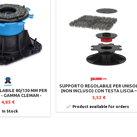
SUPPORTO REGOLABILE PER UNISO
LABILE 80/130 MM PER
(NON INCLUSO) CON TESTA LISCIA –
 - GAMMA CLEMAN -
SOLIDOR
3,52 €
OUPLAST
4,85 €

Product available for orders

In Stock