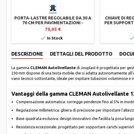
PORTA-LASTRE REGOLABILE DA 30 A
CHIAVE DI R
70 CM PER PAVIMENTAZIONI -
PER SUPPORT
JOUPLAST
70,05 €

In Stock
DESCRIZIONE
DETTAGLI DEL PRODOTTO
DOCU
La gamma
CLEMAN Autolivellante
di Jouplast è progettata per gest
230 mm dispone di una testa mobile che si adatta autonomamente all'inc
vano tecnico sottostante, ideale per ospitare tubazioni voluminose e 
Vantaggi della gamma CLEMAN Autolivellante 
Compensazione automatica: corregge pendenze fino al 5% in modo f
Regolazione millimetrica: ghiera di precisione per impostare l'alte
Base quadrata esclusiva: design innovativo che facilita la posa lungo 
Resistenza eccezionale: progettato per sopportare carichi superior