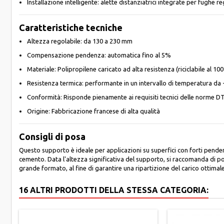
Installazione intelligente: alette distanziatrici integrate per fughe 
Caratteristiche tecniche
Altezza regolabile: da 130 a 230 mm
Compensazione pendenza: automatica fino al 5%
Materiale: Polipropilene caricato ad alta resistenza (riciclabile al 10
Resistenza termica: performante in un intervallo di temperatura da 
Conformità: Risponde pienamente ai requisiti tecnici delle norme DT
Origine: Fabbricazione francese di alta qualità
Consigli di posa
Questo supporto è ideale per applicazioni su superfici con forti pendenz
cemento. Data l'altezza significativa del supporto, si raccomanda di po
grande formato, al fine di garantire una ripartizione del carico ottimal
16 ALTRI PRODOTTI DELLA STESSA CATEGORIA: