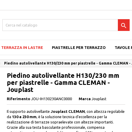

TERRAZZA IN LASTRE
PIASTRELLE PER TERRAZZO
TAVOLE 
Piedino autolivellante H130/230 mm per piastrelle - Gamma CLEMAN -
Piedino autolivellante H130/230 mm
per piastrelle - Gamma CLEMAN -
Jouplast
Riferimento
JOU-IH130230ANC0000
Marca
Jouplast
Il supporto autolivellante
Jouplast CLEMAN
, con altezza regolabile
da
130 a 230 mm
, è la soluzione tecnica d'eccellenza per la
realizzazione di terrazze sopraelevate con altezze importanti.
Grazie alla sua testa basculante professionale, compensa