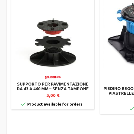
SUPPORTO PER PAVIMENTAZIONE
PIEDINO REGO
DA 43 A 460 MM – SENZA TAMPONE
PIASTRELLE
AMMORTIZZANTE –
3,00 €
J
AUTOLIVELLANTE – REGOLAZIONE
DALL'ALTO – SOLIDOR

Product available for orders