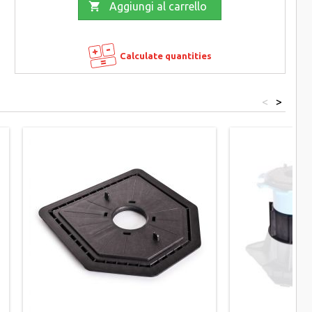

Aggiungi al carrello
Calculate quantities
<
>