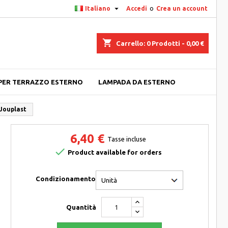

Italiano
Accedi
o
Crea un account
shopping_cart
Carrello:
0
Prodotti - 0,00 €
PER TERRAZZO ESTERNO
LAMPADA DA ESTERNO
 Jouplast
6,40 €
Tasse incluse

Product available for orders
Condizionamento
Quantità