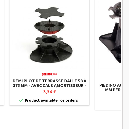
L
DEMI PLOT DE TERRASSE DALLE 58 À
PIEDINO AUTO
373 MM - AVEC CALE AMORTISSEUR -
MM PER PIA
AUTONIVELANT - RÉGLABLE PAR
3,36 €
CLEMAN
DESSUS - SOLIDOR

Product available for orders
