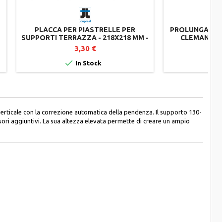
PLACCA PER PIASTRELLE PER
PROLUNGA DA 
SUPPORTI TERRAZZA - 218X218 MM -
CLEMAN - D
GAMMA CLEMAN - JOUPLAST
J
3,30 €


In Stock
erticale con la correzione automatica della pendenza. Il supporto 130-
sori aggiuntivi. La sua altezza elevata permette di creare un ampio