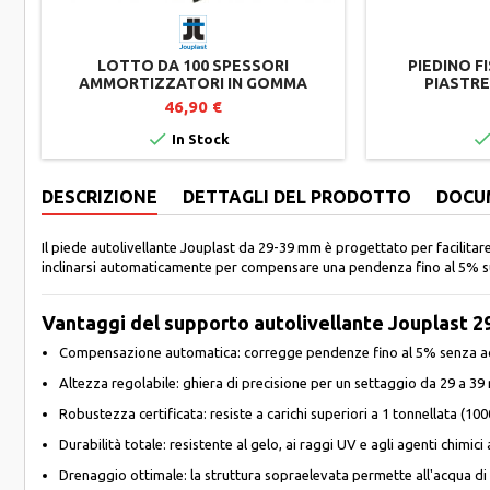
LOTTO DA 100 SPESSORI
PIEDINO F
AMMORTIZZATORI IN GOMMA
PIASTRE
RICICLATA PER SUPPORTI TERRAZZA
46,90 €

In Stock
DESCRIZIONE
DETTAGLI DEL PRODOTTO
DOCU
Il piede autolivellante Jouplast da 29-39 mm è progettato per facilita
inclinarsi automaticamente per compensare una pendenza fino al 5% su 
Vantaggi del supporto autolivellante Jouplast 
Compensazione automatica: corregge pendenze fino al 5% senza ac
Altezza regolabile: ghiera di precisione per un settaggio da 29 a 3
Robustezza certificata: resiste a carichi superiori a 1 tonnellata (100
Durabilità totale: resistente al gelo, ai raggi UV e agli agenti chimici 
Drenaggio ottimale: la struttura sopraelevata permette all'acqua d