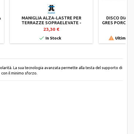
A
MANIGLIA ALZA-LASTRE PER
DISCO DIAMA
TERRAZZE SOPRAELEVATE -
GRES PORCELLA
JOUPLAST
S
23,30 €


In Stock
Ultimi art
olarità. La sua tecnologia avanzata permette alla testa del supporto di
 con il minimo sforzo.