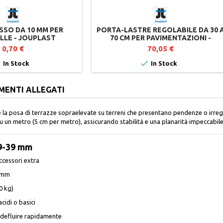
ISSO DA 10 MM PER
PORTA-LASTRE REGOLABILE DA 30 
LLE - JOUPLAST
70 CM PER PAVIMENTAZIONI -
JOUPLAST
0,70 €
70,05 €


In Stock
In Stock
MENTI ALLEGATI
re la posa di terrazze sopraelevate su terreni che presentano pendenze o irreg
un metro (5 cm per metro), assicurando stabilità e una planarità impeccabile
29-39 mm
cessori extra
9 mm
0 kg)
acidi o basici
i defluire rapidamente