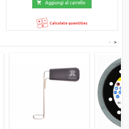

Aggiungi al carrello
Calculate quantities
<
>