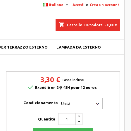

Italiano
Accedi
o
Crea un account
shopping_cart
Carrello:
0
Prodotti - 0,00 €
PER TERRAZZO ESTERNO
LAMPADA DA ESTERNO
3,30 €
Tasse incluse

Expédié en 24/ 48H pour 12 euros
Condizionamento
Quantità