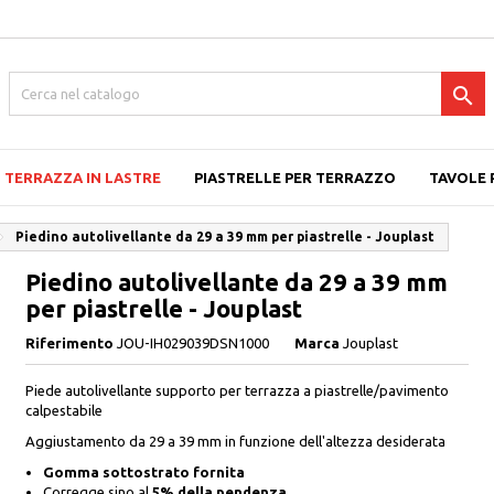

TERRAZZA IN LASTRE
PIASTRELLE PER TERRAZZO
TAVOLE 
Piedino autolivellante da 29 a 39 mm per piastrelle - Jouplast
Piedino autolivellante da 29 a 39 mm
per piastrelle - Jouplast
Riferimento
JOU-IH029039DSN1000
Marca
Jouplast
Piede autolivellante supporto per terrazza a piastrelle/pavimento
calpestabile
Aggiustamento da 29 a 39 mm in funzione dell'altezza desiderata
Gomma sottostrato fornita
Corregge sino al
5% della pendenza