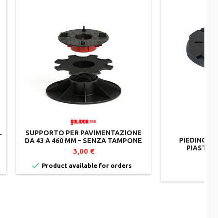
L
SUPPORTO PER PAVIMENTAZIONE
PIEDINO FI
DA 43 A 460 MM – SENZA TAMPONE
PIASTRE
AMMORTIZZANTE –
3,00 €
AUTOLIVELLANTE – REGOLAZIONE
DALL'ALTO – SOLIDOR

Product available for orders
