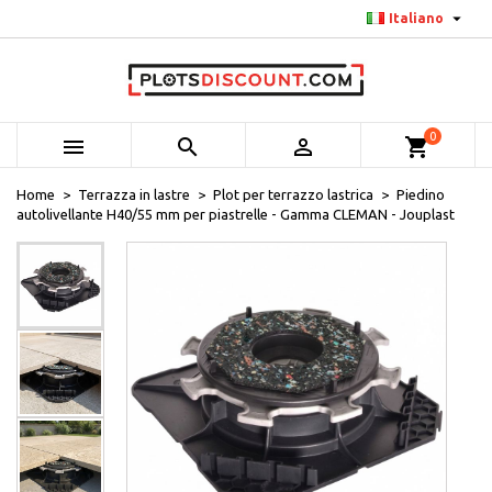

Italiano
0



shopping_cart
Home
Terrazza in lastre
Plot per terrazzo lastrica
Piedino
autolivellante H40/55 mm per piastrelle - Gamma CLEMAN - Jouplast