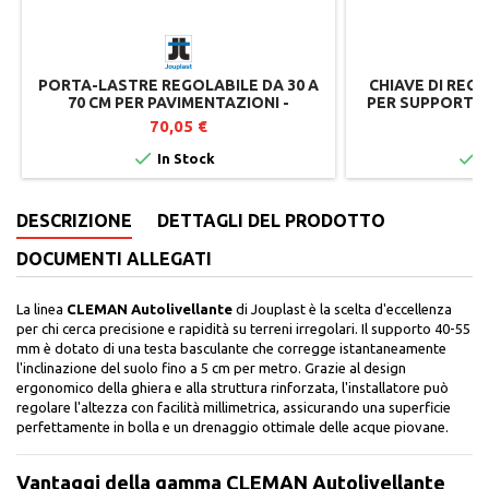
PORTA-LASTRE REGOLABILE DA 30 A
CHIAVE DI REG
70 CM PER PAVIMENTAZIONI -
PER SUPPORTI 
JOUPLAST
70,05 €
5


In Stock
I
DESCRIZIONE
DETTAGLI DEL PRODOTTO
DOCUMENTI ALLEGATI
La linea
CLEMAN Autolivellante
di Jouplast è la scelta d'eccellenza
per chi cerca precisione e rapidità su terreni irregolari. Il supporto 40-55
mm è dotato di una testa basculante che corregge istantaneamente
l'inclinazione del suolo fino a 5 cm per metro. Grazie al design
ergonomico della ghiera e alla struttura rinforzata, l'installatore può
regolare l'altezza con facilità millimetrica, assicurando una superficie
perfettamente in bolla e un drenaggio ottimale delle acque piovane.
Vantaggi della gamma CLEMAN Autolivellante