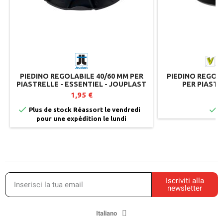
PIEDINO REGOLABILE 40/60 MM PER
PIEDINO REGOLA
PIASTRELLE - ESSENTIEL - JOUPLAST
PER PIASTR
1,95 €
1


Plus de stock Réassort le vendredi
I
pour une expédition le lundi
Iscriviti alla
newsletter
Italiano