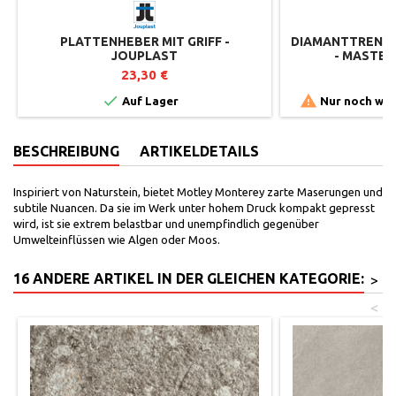
PLATTENHEBER MIT GRIFF -
DIAMANTTRENNSC
JOUPLAST
- MASTER
23,30 €
6


Auf Lager
Nur noch wen
BESCHREIBUNG
ARTIKELDETAILS
Inspiriert von Naturstein, bietet Motley Monterey zarte Maserungen und
subtile Nuancen. Da sie im Werk unter hohem Druck kompakt gepresst
wird, ist sie extrem belastbar und unempfindlich gegenüber
Umwelteinflüssen wie Algen oder Moos.
16 ANDERE ARTIKEL IN DER GLEICHEN KATEGORIE:
>
<