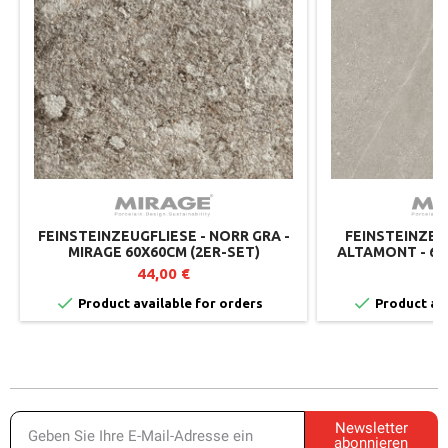
FEINSTEINZEUGFLIESE - NORR GRA -
FEINSTEINZEU
MIRAGE 60X60CM (2ER-SET)
ALTAMONT - 60X
CM 
44,00 €
5


Product available for orders
Product ava
Newsletter
abonnieren