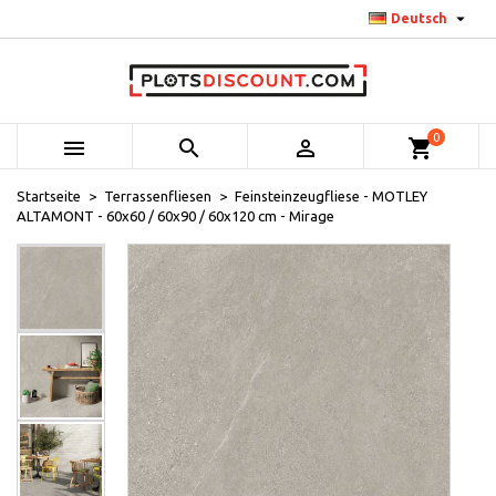

Deutsch
0



shopping_cart
Startseite
Terrassenfliesen
Feinsteinzeugfliese - MOTLEY
ALTAMONT - 60x60 / 60x90 / 60x120 cm - Mirage