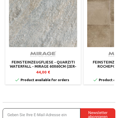
FEINSTEINZEUGFLIESE - QUARZITI
FEINSTEINZEU
WATERFALL - MIRAGE 60X60CM (2ER-
ROCHEPOT 
SET)
44,00 €
5


Product available for orders
Product ava
Newsletter
abonnieren