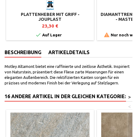
PLATTENHEBER MIT GRIFF -
DIAMANTTRENNSC
JOUPLAST
- MASTER
23,30 €
6


Auf Lager
Nur noch wen
BESCHREIBUNG
ARTIKELDETAILS
Motley Altamont bietet eine raffinierte und zeitlose Ästhetik. Inspiriert
von Naturstein, präsentiert diese Fliese zarte Maserungen für einen
eleganten Außenbereich. Die rektifizierten Kanten sorgen für ein
präzises und modernes Finish bei der Verlegung auf Stelzlagern.
16 ANDERE ARTIKEL IN DER GLEICHEN KATEGORIE:
>
<