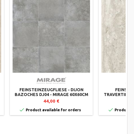
FEINSTEINZEUGFLIESE - DIJON
FEINSTE
BAZOCHES DJ04 - MIRAGE 60X60CM
TRAVERTINO M
(2ER-SET)
30X120
44,00 €


Product available for orders
Product av