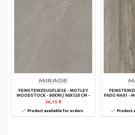
FEINSTEINZEUGFLIESE - MOTLEY
FEINSTEINZE
WOODSTOCK - 60X90 / 60X120 CM -
FADO NA01 - M
MIRAGE
56,15 €


Product available for orders
Product a