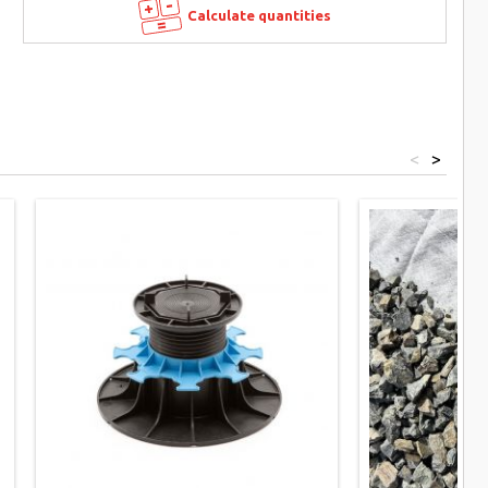
Calculate quantities
<
>