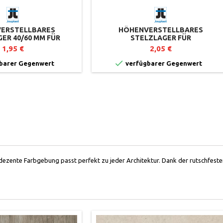
ERSTELLBARES
HÖHENVERSTELLBARES
ER 40/60 MM FÜR
STELZLAGER FÜR
RASSEN ESSENTIEL-
PLATTENTERRASSEN 50/80 MM -
1,95 €
2,05 €
E JOUPLAST
ESSENTIEL-REIHE - JOUPLAST

barer Gegenwert
verfügbarer Gegenwert
dezente Farbgebung passt perfekt zu jeder Architektur. Dank der rutschfeste