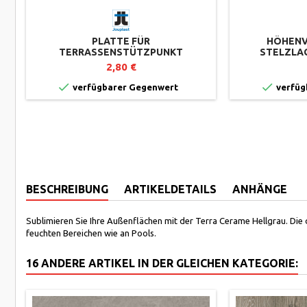
PLATTE FÜR
HÖHENV
TERRASSENSTÜTZPUNKT
STELZLAG
ESSENTIEL – SEITENABSCHLUSS –
PLATTENTER
2,80 €
JOUPLAST – EINHEIT
REIH


verfügbarer Gegenwert
verfüg
BESCHREIBUNG
ARTIKELDETAILS
ANHÄNGE
Sublimieren Sie Ihre Außenflächen mit der Terra Cerame Hellgrau. Die 
feuchten Bereichen wie an Pools.
16 ANDERE ARTIKEL IN DER GLEICHEN KATEGORIE: