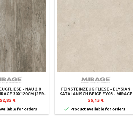
UGFLIESE - NAU 2.0
FEINSTEINZEUG FLIESE - ELYSIAN
IRAGE 30X120CM (2ER-
KATALANISCH BEIGE EY03 - MIRAGE
SET)
52,85 €
56,15 €

vailable for orders
Product available for orders