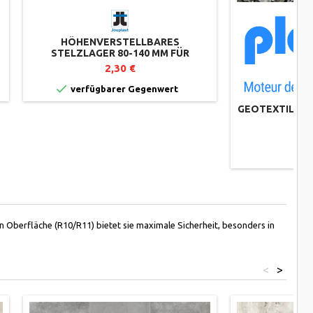
HÖHENVERSTELLBARES
STELZLAGER 80-140 MM FÜR
PLATTENTERRASSEN - ESSENTIEL-
2,30 €
REIHE - JOUPLAST

verfügbarer Gegenwert
GEOTEXTIL 100G
M

n Oberfläche (R10/R11) bietet sie maximale Sicherheit, besonders in
<
>