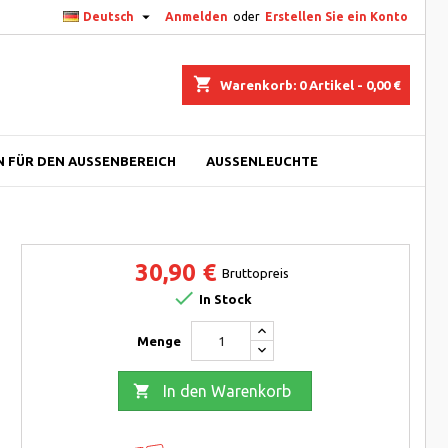

Deutsch
Anmelden
oder
Erstellen Sie ein Konto
shopping_cart
Warenkorb:
0
Artikel - 0,00 €
 FÜR DEN AUSSENBEREICH
AUSSENLEUCHTE
30,90 €
Bruttopreis

In Stock
Menge

In den Warenkorb