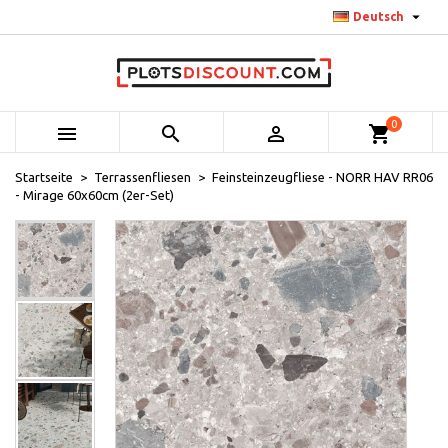

Deutsch
0



shopping_cart
Startseite
Terrassenfliesen
Feinsteinzeugfliese - NORR HAV RR06
- Mirage 60x60cm (2er-Set)