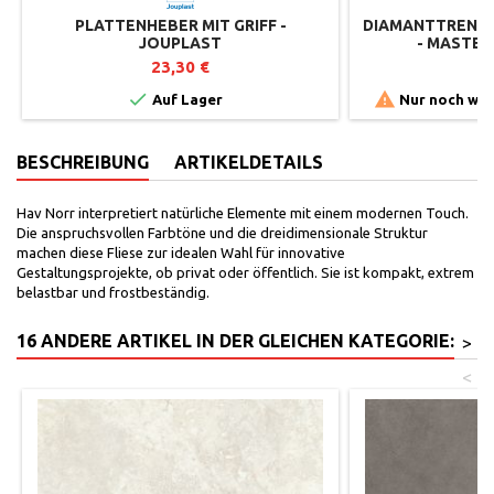
PLATTENHEBER MIT GRIFF -
DIAMANTTRENNSC
JOUPLAST
- MASTER
23,30 €
6


Auf Lager
Nur noch wen
BESCHREIBUNG
ARTIKELDETAILS
Hav Norr interpretiert natürliche Elemente mit einem modernen Touch.
Die anspruchsvollen Farbtöne und die dreidimensionale Struktur
machen diese Fliese zur idealen Wahl für innovative
Gestaltungsprojekte, ob privat oder öffentlich. Sie ist kompakt, extrem
belastbar und frostbeständig.
16 ANDERE ARTIKEL IN DER GLEICHEN KATEGORIE:
>
<