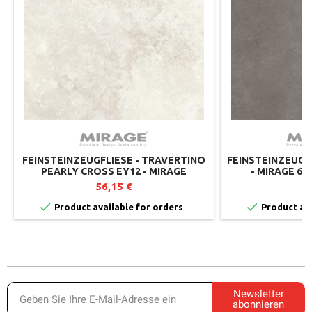
FEINSTEINZEUGFLIESE - TRAVERTINO
FEINSTEINZEUGF
PEARLY CROSS EY12 - MIRAGE
- MIRAGE 60
60X60CM (2ER-SET)
56,15 €
4


Product available for orders
Product ava
Newsletter
abonnieren