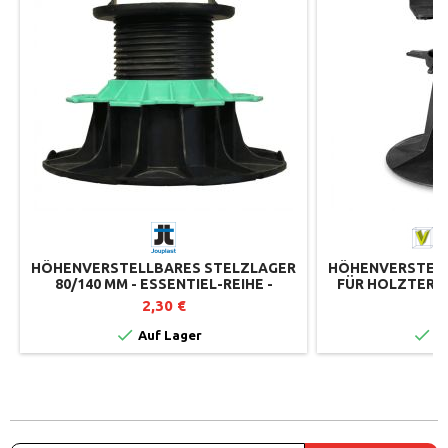
HÖHENVERSTELLBARES STELZLAGER
HÖHENVERSTELL
80/140 MM - ESSENTIEL-REIHE -
FÜR HOLZTERRA
JOUPLAST
B150 
2,30 €
2


Auf Lager
Au