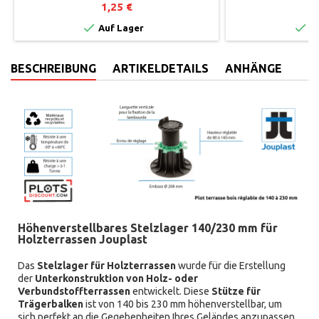
JO
1,25 €
1


Auf Lager
Au
BESCHREIBUNG
ARTIKELDETAILS
ANHÄNGE
Höhenverstellbares Stelzlager 140/230 mm für
Holzterrassen Jouplast
Das
Stelzlager für Holzterrassen
wurde für die Erstellung
der
Unterkonstruktion von Holz- oder
Verbundstoffterrassen
entwickelt. Diese
Stütze für
Trägerbalken
ist von 140 bis 230 mm höhenverstellbar, um
sich perfekt an die Gegebenheiten Ihres Geländes anzupassen.