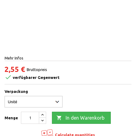
Mehr Infos
2,55 €
Bruttopreis

verfügbarer Gegenwert
Verpackung

In den Warenkorb
Menge
Calculate quantities