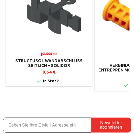
STRUCTUSOL WANDABSCHLUSS
VERBINDUN
SEITLICH – SOLIDOR
ENTREPPEN MOD
0,54 €
3

In Stock

Au
Newsletter
abonnieren