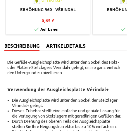
ERHÖHUNG R60 - VÉRINDAL
ERHÖHUNG 
0,65 €
0


Auf Lager
Au
BESCHREIBUNG
ARTIKELDETAILS
Die Gefälle-Ausgleichsplatte wird unter den Sockel des Holz-
oder Platten-Stelzlagers Verindal+ gelegt, um so ganz einfach
den Untergrund zu nivellieren.
Verwendung der Ausgleichsplatte Vérindal+
Die Ausgleichsplatte wird unter den Sockel der Stelzlager
Vérindal+ gelegt.
Dieses Zubehör stellt eine einfache und geniale Lösung für
die Verlegung von Stelzlagern mit geradlinigen Gefällen dar.
Durch Drehung des oberen Teils der Ausgleichsplatte
stellen Sie Ihre Neigungskorrektur bis zu 10% einfach ein.