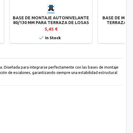
BASE DE MONTAJE AUTONIVELANTE
BASE DE MONT
80/130 MM PARA TERRAZA DE LOSAS
TERRAZA DE
- CLEMAN - JOUPLAST
J
5,45 €


In Stock
za. Diseñada para integrarse perfectamente con las bases de montaje
eación de escalones, garantizando siempre una estabilidad estructural