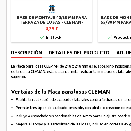
BASE DE MONTAJE 40/55 MM PARA
BASE DE MON
TERRAZA DE LOSAS - CLEMAN -
55/80 MM PAR
JOUPLAST
CLEMA
4,35 €


In Stock
Product a
DESCRIPCIÓN
DETALLES DEL PRODUCTO
ADJU
La Placa para losas CLEMAN de 218 x 218 mm es el accesorio indispens
de la gama CLEMAN, esta placa permite realizar terminaciones laterales
superior.
Ventajas de la Placa para losas CLEMAN
Facilita la realización de acabados laterales contra fachadas o muro
Permite tres tipos de acabado: invisible, con plinto o creación de e
Incluye 4 espaciadores seccionables de 4 mm para un ajuste preciso 
Mejora el apoyo y la estabilidad de las losas, incluso en cortes a 45