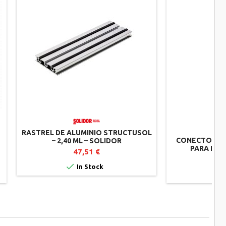
RASTREL DE ALUMINIO STRUCTUSOL
CONECTOR DE
– 2,40 ML – SOLIDOR
PARA PER
47,51 €
CLIPSABLE –

In Stock
