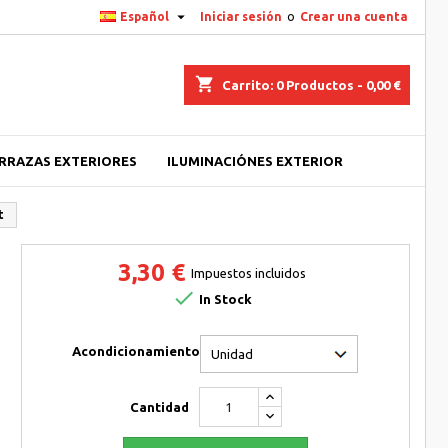

Español
Iniciar sesión
o
Crear una cuenta
shopping_cart
Carrito:
0
Productos - 0,00 €
ERRAZAS EXTERIORES
ILUMINACIÓNES EXTERIOR
t
3,30 €
Impuestos incluidos

In Stock
Acondicionamiento
Cantidad