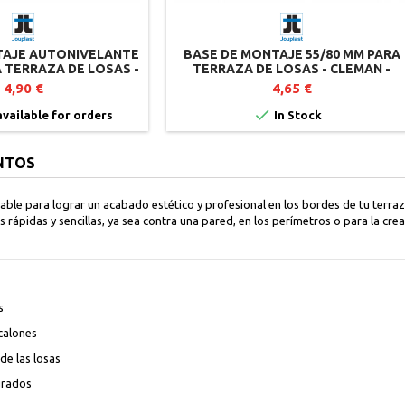
TAJE AUTONIVELANTE
BASE DE MONTAJE 55/80 MM PARA
A TERRAZA DE LOSAS -
TERRAZA DE LOSAS - CLEMAN -
N - JOUPLAST
JOUPLAST
4,90 €
4,65 €

vailable for orders
In Stock
NTOS
able para lograr un acabado estético y profesional en los bordes de tu terra
 rápidas y sencillas, ya sea contra una pared, en los perímetros o para la cr
s
scalones
de las losas
 grados