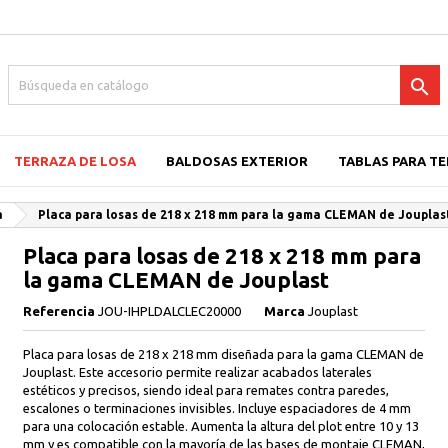

TERRAZA DE LOSA
BALDOSAS EXTERIOR
TABLAS PARA T
a
Placa para losas de 218 x 218 mm para la gama CLEMAN de Jouplas
Placa para losas de 218 x 218 mm para
la gama CLEMAN de Jouplast
Referencia
JOU-IHPLDALCLEC20000
Marca
Jouplast
Placa para losas de 218 x 218 mm diseñada para la gama CLEMAN de
Jouplast. Este accesorio permite realizar acabados laterales
estéticos y precisos, siendo ideal para remates contra paredes,
escalones o terminaciones invisibles. Incluye espaciadores de 4 mm
para una colocación estable. Aumenta la altura del plot entre 10 y 13
mm y es compatible con la mayoría de las bases de montaje CLEMAN,