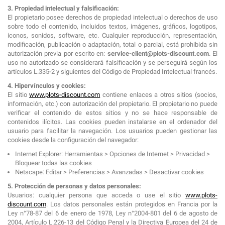
3. Propiedad intelectual y falsificación:
El propietario posee derechos de propiedad intelectual o derechos de uso
sobre todo el contenido, incluidos textos, imágenes, gráficos, logotipos,
iconos, sonidos, software, etc. Cualquier reproducción, representación,
modificación, publicación o adaptación, total o parcial, está prohibida sin
autorización previa por escrito en:
service-client@plots-discount.com
. El
uso no autorizado se considerará falsificación y se perseguirá según los
artículos L.335-2 y siguientes del Código de Propiedad Intelectual francés.
4. Hipervínculos y cookies:
El sitio
www.plots-discount.com
contiene enlaces a otros sitios (socios,
información, etc.) con autorización del propietario. El propietario no puede
verificar el contenido de estos sitios y no se hace responsable de
contenidos ilícitos. Las cookies pueden instalarse en el ordenador del
usuario para facilitar la navegación. Los usuarios pueden gestionar las
cookies desde la configuración del navegador:
Internet Explorer: Herramientas > Opciones de Internet > Privacidad >
Bloquear todas las cookies
Netscape: Editar > Preferencias > Avanzadas > Desactivar cookies
5. Protección de personas y datos personales:
Usuarios: cualquier persona que acceda o use el sitio
www.plots-
discount.com
. Los datos personales están protegidos en Francia por la
Ley n°78-87 del 6 de enero de 1978, Ley n°2004-801 del 6 de agosto de
2004, Artículo L.226-13 del Código Penal y la Directiva Europea del 24 de