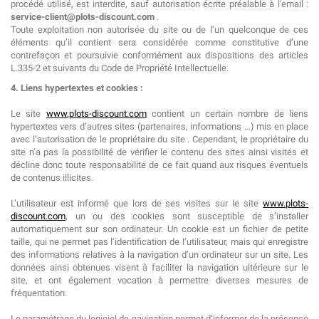
procédé utilisé, est interdite, sauf autorisation écrite préalable à l'email :
service-client@plots-discount.com
.
Toute exploitation non autorisée du site ou de l’un quelconque de ces
éléments qu’il contient sera considérée comme constitutive d’une
contrefaçon et poursuivie conformément aux dispositions des articles
L.335-2 et suivants du Code de Propriété Intellectuelle.
4. Liens hypertextes et cookies :
Le site
www.plots-discount.com
contient un certain nombre de liens
hypertextes vers d’autres sites (partenaires, informations …) mis en place
avec l’autorisation de le propriétaire du site . Cependant, le propriétaire du
site n’a pas la possibilité de vérifier le contenu des sites ainsi visités et
décline donc toute responsabilité de ce fait quand aux risques éventuels
de contenus illicites.
L’utilisateur est informé que lors de ses visites sur le site
www.plots-
discount.com
, un ou des cookies sont susceptible de s’installer
automatiquement sur son ordinateur. Un cookie est un fichier de petite
taille, qui ne permet pas l’identification de l’utilisateur, mais qui enregistre
des informations relatives à la navigation d’un ordinateur sur un site. Les
données ainsi obtenues visent à faciliter la navigation ultérieure sur le
site, et ont également vocation à permettre diverses mesures de
fréquentation.
Le paramétrage du logiciel de navigation permet d’informer de la présence