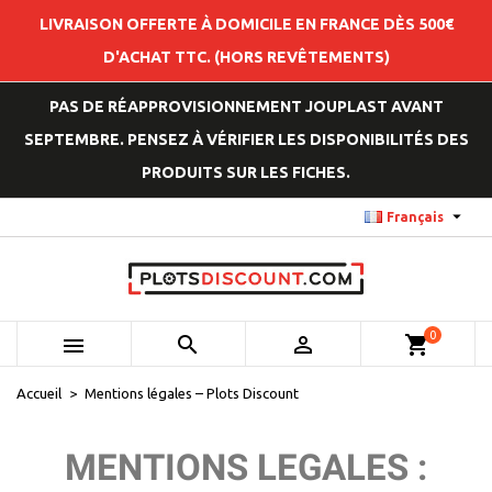
LIVRAISON OFFERTE À DOMICILE EN FRANCE DÈS 500€
D'ACHAT TTC. (HORS REVÊTEMENTS)
PAS DE RÉAPPROVISIONNEMENT JOUPLAST AVANT
SEPTEMBRE. PENSEZ À VÉRIFIER LES DISPONIBILITÉS DES
PRODUITS SUR LES FICHES.

Français
0



shopping_cart
Accueil
Mentions légales – Plots Discount
MENTIONS LEGALES :