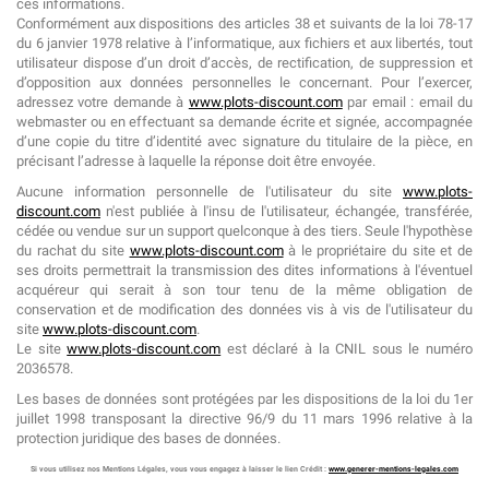
ces informations.
Conformément aux dispositions des articles 38 et suivants de la loi 78-17
du 6 janvier 1978 relative à l’informatique, aux fichiers et aux libertés, tout
utilisateur dispose d’un droit d’accès, de rectification, de suppression et
d’opposition aux données personnelles le concernant. Pour l’exercer,
adressez votre demande à
www.plots-discount.com
par email : email du
webmaster ou en effectuant sa demande écrite et signée, accompagnée
d’une copie du titre d’identité avec signature du titulaire de la pièce, en
précisant l’adresse à laquelle la réponse doit être envoyée.
Aucune information personnelle de l'utilisateur du site
www.plots-
discount.com
n'est publiée à l'insu de l'utilisateur, échangée, transférée,
cédée ou vendue sur un support quelconque à des tiers. Seule l'hypothèse
du rachat du site
www.plots-discount.com
à le propriétaire du site et de
ses droits permettrait la transmission des dites informations à l'éventuel
acquéreur qui serait à son tour tenu de la même obligation de
conservation et de modification des données vis à vis de l'utilisateur du
site
www.plots-discount.com
.
Le site
www.plots-discount.com
est déclaré à la CNIL sous le numéro
2036578.
Les bases de données sont protégées par les dispositions de la loi du 1er
juillet 1998 transposant la directive 96/9 du 11 mars 1996 relative à la
protection juridique des bases de données.
Si vous utilisez nos Mentions Légales, vous vous engagez à laisser le lien Crédit :
www.generer-mentions-legales.com