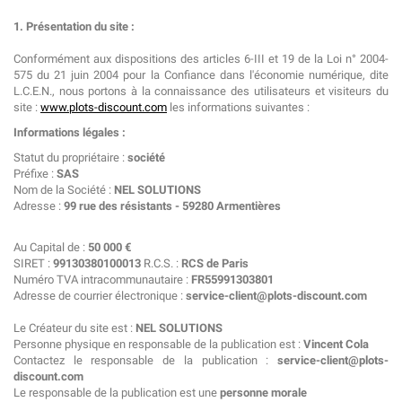
1. Présentation du site :
Conformément aux dispositions des articles 6-III et 19 de la Loi n° 2004-
575 du 21 juin 2004 pour la Confiance dans l'économie numérique, dite
L.C.E.N., nous portons à la connaissance des utilisateurs et visiteurs du
site :
www.plots-discount.com
les informations suivantes :
Informations légales :
Statut du propriétaire :
société
Préfixe :
SAS
Nom de la Société :
NEL SOLUTIONS
Adresse :
99 rue des résistants - 59280 Armentières
Au Capital de :
50 000 €
SIRET :
99130380100013
R.C.S. :
RCS de Paris
Numéro TVA intracommunautaire :
FR55991303801
Adresse de courrier électronique :
service-client@plots-discount.com
Le Créateur du site est :
NEL SOLUTIONS
Personne physique en responsable de la publication est :
Vincent Cola
Contactez le responsable de la publication :
service-client@plots-
discount.com
Le responsable de la publication est une
personne morale