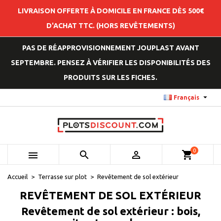
LIVRAISON OFFERTE À DOMICILE EN FRANCE DÈS 500€
D'ACHAT TTC. (HORS REVÊTEMENTS)
PAS DE RÉAPPROVISIONNEMENT JOUPLAST AVANT
SEPTEMBRE. PENSEZ À VÉRIFIER LES DISPONIBILITÉS DES
PRODUITS SUR LES FICHES.

Français
0



shopping_cart
Accueil
Terrasse sur plot
Revêtement de sol extérieur
REVÊTEMENT DE SOL EXTÉRIEUR
Revêtement de sol extérieur : bois,