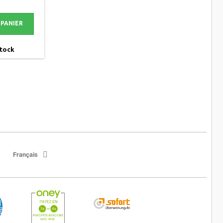
 PANIER
stock
Français