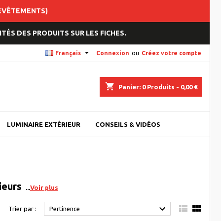
REVÊTEMENTS)
TÉS DES PRODUITS SUR LES FICHES.

Français
Connexion
ou
Créez votre compte
shopping_cart
Panier:
0
Produits - 0,00 €
LUMINAIRE EXTÉRIEUR
CONSEILS & VIDÉOS
ieurs
Voir plus



Trier par :
Pertinence