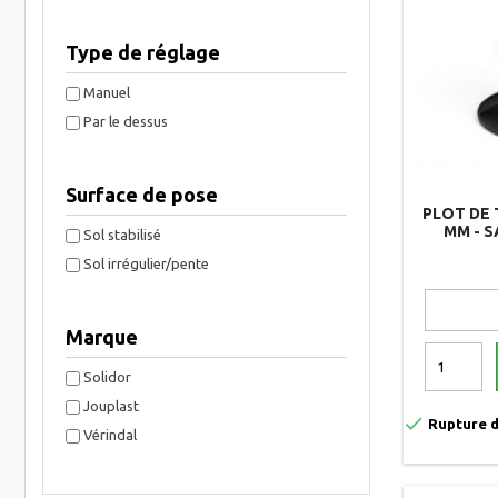
Type de réglage
Manuel
Par le dessus
Surface de pose
PLOT DE 
MM - S
Sol stabilisé
Sol irrégulier/pente
Marque
Solidor
Jouplast

Rupture d
Vérindal