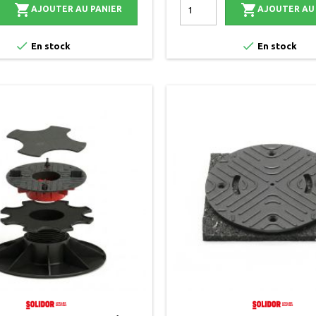


AJOUTER AU PANIER
AJOUTER AU


En stock
En stock