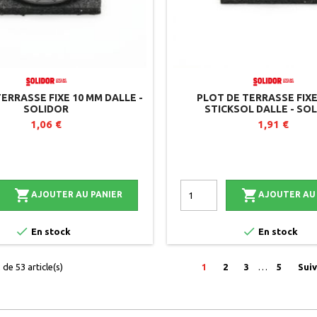
ERRASSE FIXE 10 MM DALLE -
PLOT DE TERRASSE FIXE
SOLIDOR
STICKSOL DALLE - SO
1,06 €
1,91 €


AJOUTER AU PANIER
AJOUTER AU


En stock
En stock
de 53 article(s)
1
2
3
…
5
Sui