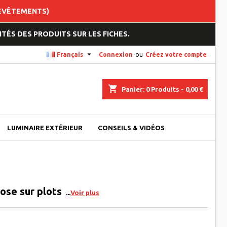
REVÊTEMENTS)
TÉS DES PRODUITS SUR LES FICHES.

Français
Connexion
ou
Créez votre compte
shopping_cart
Panier:
0
Produits - 0,00 €
LUMINAIRE EXTÉRIEUR
CONSEILS & VIDÉOS
ose sur plots
Voir plus