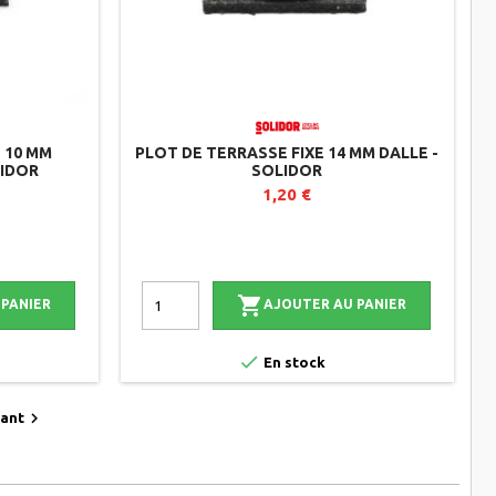
 10 MM
PLOT DE TERRASSE FIXE 14 MM DALLE -
LIDOR
SOLIDOR
1,20 €

 PANIER
AJOUTER AU PANIER

En stock

vant