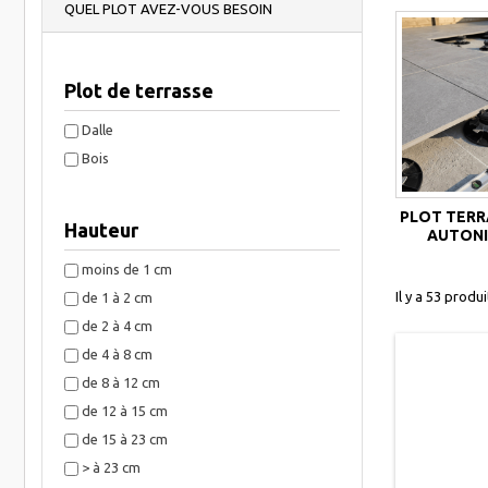
QUEL PLOT AVEZ-VOUS BESOIN
Plot de terrasse
Dalle
Bois
PLOT TERR
Hauteur
AUTON
moins de 1 cm
Il y a 53 produi
de 1 à 2 cm
de 2 à 4 cm
de 4 à 8 cm
de 8 à 12 cm
de 12 à 15 cm
de 15 à 23 cm
> à 23 cm