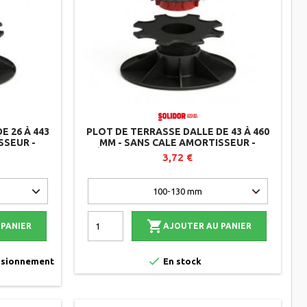
E 26 À 443
PLOT DE TERRASSE DALLE DE 43 À 460
SSEUR -
MM - SANS CALE AMORTISSEUR -
RÉGLABLE PAR LE DESSUS - SOLIDOR
3,72 €

 PANIER
AJOUTER AU PANIER

visionnement
En stock