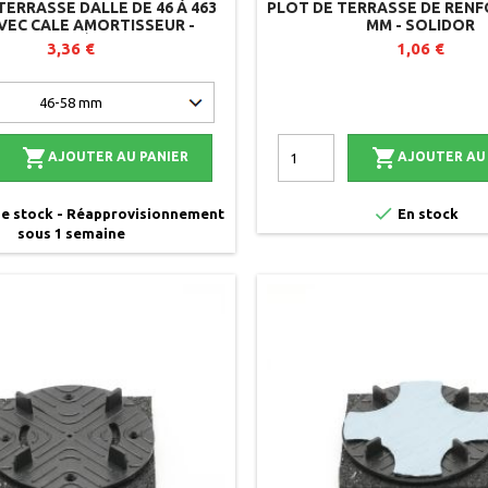
TERRASSE DALLE DE 46 À 463
PLOT DE TERRASSE DE RENFO
AVEC CALE AMORTISSEUR -
MM - SOLIDOR
ELANT - RÉGLABLE PAR LE
3,36 €
1,06 €
DESSUS - SOLIDOR


AJOUTER AU PANIER
AJOUTER AU

e stock - Réapprovisionnement
En stock
sous 1 semaine