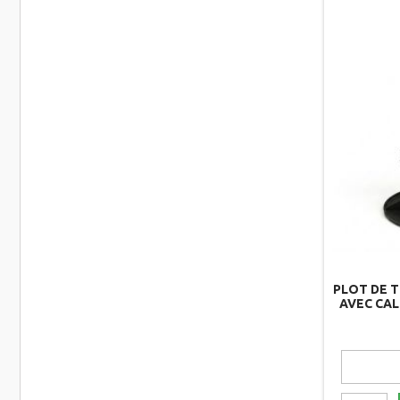
PLOT DE T
AVEC CAL
P