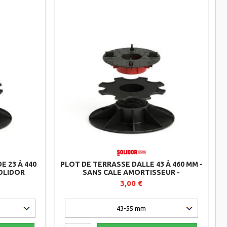
E 23 À 440
PLOT DE TERRASSE DALLE 43 À 460 MM -
SOLIDOR
SANS CALE AMORTISSEUR -
AUTONIVELANT - RÉGLABLE PAR
3,00 €
DESSUS - SOLIDOR