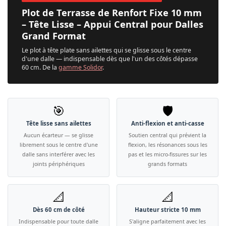
Plot de Terrasse de Renfort Fixe 10 mm
– Tête Lisse – Appui Central pour Dalles
Grand Format
Le plot à tête plate sans ailettes qui se glisse sous le centre
d'une dalle — indispensable dès que l'un des côtés dépasse
60 cm. De la
gamme Solidor
.
🎯
🛡️
Tête lisse sans ailettes
Anti-flexion et anti-casse
Aucun écarteur — se glisse
Soutien central qui prévient la
librement sous le centre d'une
flexion, les résonances sous les
dalle sans interférer avec les
pas et les micro-fissures sur les
joints périphériques
grands formats
📐
📐
Dès 60 cm de côté
Hauteur stricte 10 mm
Indispensable pour toute dalle
S'aligne parfaitement avec les