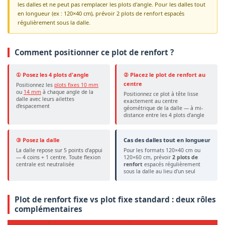
les dalles et ne peut pas remplacer les plots d'angle. Pour les dalles tout
en longueur (ex : 120×40 cm), prévoir 2 plots de renfort espacés
régulièrement sous la dalle.
Comment positionner ce plot de renfort ?
① Posez les 4 plots d'angle
② Placez le plot de renfort au
centre
Positionnez les
plots fixes 10 mm
ou
14 mm
à chaque angle de la
Positionnez ce plot à tête lisse
dalle avec leurs ailettes
exactement au centre
d'espacement
géométrique de la dalle — à mi-
distance entre les 4 plots d'angle
③ Posez la dalle
Cas des dalles tout en longueur
La dalle repose sur 5 points d'appui
Pour les formats 120×40 cm ou
— 4 coins + 1 centre. Toute flexion
120×60 cm, prévoir
2 plots de
centrale est neutralisée
renfort
espacés régulièrement
sous la dalle au lieu d'un seul
Plot de renfort fixe vs plot fixe standard : deux rôles
complémentaires