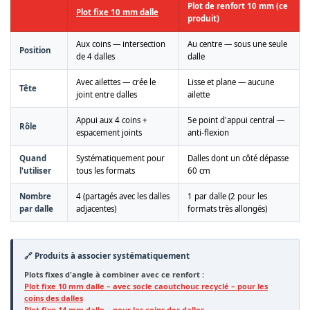
Plot de renfort 10 mm (ce
Plot fixe 10 mm dalle
produit)
Aux coins — intersection
Au centre — sous une seule
Position
de 4 dalles
dalle
Avec ailettes — crée le
Lisse et plane — aucune
Tête
joint entre dalles
ailette
Appui aux 4 coins +
5e point d'appui central —
Rôle
espacement joints
anti-flexion
Quand
Systématiquement pour
Dalles dont un côté dépasse
l'utiliser
tous les formats
60 cm
Nombre
4 (partagés avec les dalles
1 par dalle (2 pour les
par dalle
adjacentes)
formats très allongés)
🔗 Produits à associer systématiquement
Plots fixes d'angle à combiner avec ce renfort :
Plot fixe 10 mm dalle – avec socle caoutchouc recyclé – pour les
coins des dalles
Plot fixe 14 mm dalle – pour les coins des dalles