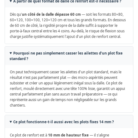
À partir de quel format de dalle ce renfort est-il nécessaire ?
Dès qu'
un côté de la dalle dépasse 60 cm
— soit les formats 80×80,
60×120, 100×100, 120×120 cm et tous les grands formats. En dessous
de 60 cm de côté, la rigidité propre de la dalle suffit à supporter le
porte-à-faux central entre les 4 coins. Au-delà, le risque de flexion sous
charge justifie systématiquement l'ajout d'un plot de renfort central.
Pourquoi ne pas simplement casser les ailettes d'un plot fixe
standard ?
On peut techniquement casser les ailettes d'un plot standard, mais le
résultat n'est pas parfaitement plat — des micro-aspérités peuvent
subsister et créer un appui légèrement inégal sous la dalle. Ce plot de
renfort, moulé directement avec une tête 100% lisse, garantit un appui
central parfaitement plan sans aucun travail préparatoire — ce qui
représente aussi un gain de temps non négligeable sur les grands
chantiers.
Ce plot fonctionne-t-il aussi avec les plots fixes 14 mm ?
Ce plot de renfort est à
10 mm de hauteur fixe
— il s'aligne