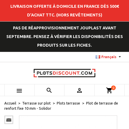
LIVRAISON OFFERTE À DOMICILE EN FRANCE DÈS 500€
D'ACHAT TTC. (HORS REVÊTEMENTS)
PAS DE RÉAPPROVISIONNEMENT JOUPLAST AVANT
SEPTEMBRE. PENSEZ À VÉRIFIER LES DISPONIBILITÉS DES
PRODUITS SUR LES FICHES.

Français
0



shopping_cart
Accueil
Terrasse sur plot
Plots terrasse
Plot de terrasse de
renfort fixe 10 mm - Solidor