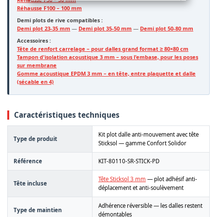
Réhausse F100 – 100 mm
Demi plots de rive compatibles :
Demi plot 23-35 mm
—
Demi plot 35-50 mm
—
Demi plot 50-80 mm
Accessoires :
Tête de renfort carrelage – pour dalles grand format ≥ 80×80 cm
Tampon d'isolation acoustique 3 mm – sous l'embase, pour les poses
sur membrane
Gomme acoustique EPDM 3 mm – en tête, entre plaquette et dalle
(sécable en 4)
Caractéristiques techniques
Kit plot dalle anti-mouvement avec tête
Type de produit
Sticksol — gamme Confort Solidor
Référence
KIT-80110-SR-STICK-PD
Tête Sticksol 3 mm
— plot adhésif anti-
Tête incluse
déplacement et anti-soulèvement
Adhérence réversible — les dalles restent
Type de maintien
démontables