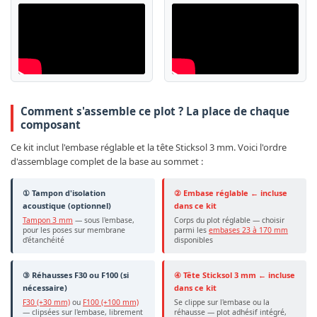
Comment s'assemble ce plot ? La place de chaque
composant
Ce kit inclut l'embase réglable et la tête Sticksol 3 mm. Voici l'ordre
d'assemblage complet de la base au sommet :
① Tampon d'isolation
② Embase réglable ← incluse
acoustique (optionnel)
dans ce kit
Tampon 3 mm
— sous l'embase,
Corps du plot réglable — choisir
pour les poses sur membrane
parmi les
embases 23 à 170 mm
d'étanchéité
disponibles
③ Réhausses F30 ou F100 (si
④ Tête Sticksol 3 mm ← incluse
nécessaire)
dans ce kit
F30 (+30 mm)
ou
F100 (+100 mm)
Se clippe sur l'embase ou la
— clipsées sur l'embase, librement
réhausse — plot adhésif intégré,