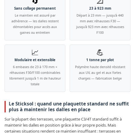
🔄
📐
Sans collage permanent
23 à 923 mm
Le maintien est assuré par
Départ à 23 mm — jusqu'à 440
adhérence — les dalles restent
mm avec réhausses F30 —
démontables pour accès aux
jusqu'à 923 mm avec réhausses
gaines ou entretien
F100
📈
💪
Modulaire et extensible
1 tonne par plot
6 embases de 23 à 170 mm +
Polymère haute densité résistant
réhausses F30/F100 combinables
aux UV, au gel et aux fortes
librement jusqu'à 1 m de hauteur
charges — fabrication belge
totale
Le Sticksol : quand une plaquette standard ne suffit
plus à maintenir les dalles en place
Sur la plupart des terrasses, une plaquette C3/4T standard suffit à
maintenir les dalles en position grâce à leur propre poids. Mais
certaines situations rendent ce maintien insuffisant : terrasses en