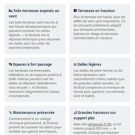
🌬️ Toits-terrasses exposés au
🏢 Terrasses en hauteur
vent
Plus la terrasse est haute, plus les
effets de vent sont importants. Ce
Les toits-terrasses sont soumis à
kit est particulièrement adapté
des forces aérodynamiques qui
aux terrasses d'immeubles,
peuvent soulever les dalles
balcons en étage et terrasses
légères — le Sticksol est la
commerciales en hauteur.
réponse technique pour sécuriser
les dalles sans les coller de
manière irréversible.
👣 Espaces à fort passage
⚖️ Dalles légères
Les terrasses commerciales,
Les dalles de petit format ou de
hôtelières ou les espaces publics à
faible épaisseur sont
trafic intense peuvent voir les
naturellement moins stables que
dalles se déplacer latéralement
les grandes dalles lourdes. Le
sous les pas — le Sticksol
Sticksol compense ce manque de
maintient l'alignement en toutes
masse pour garantir une terrasse
circonstances.
sûre et stable.
🔧 Maintenance préservée
📐 Grandes hauteurs sur
support plat
Contrairement à un collage
chimique permanent, le Sticksol
Avec des
réhausses F100
, ce kit
permet de soulever les dalles pour
monte jusqu'à 923 mm — le
accéder aux gaines techniques,
maintien Sticksol est d'autant