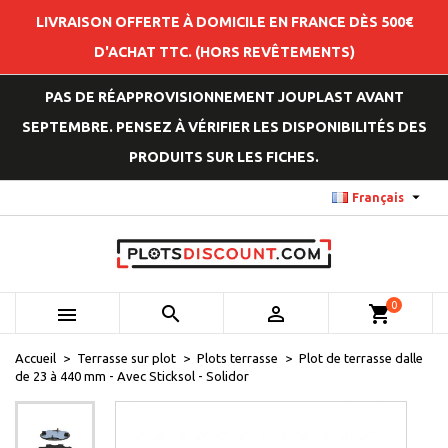
LIVRAISON OFFERTE À DOMICILE EN FRANCE DÈS 500€
D'ACHAT TTC. (HORS REVÊTEMENTS)
PAS DE RÉAPPROVISIONNEMENT JOUPLAST AVANT
SEPTEMBRE. PENSEZ À VÉRIFIER LES DISPONIBILITÉS DES
PRODUITS SUR LES FICHES.

Français
0



shopping_cart
Accueil
Terrasse sur plot
Plots terrasse
Plot de terrasse dalle
de 23 à 440 mm - Avec Sticksol - Solidor