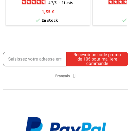
4.7
/
5
-
21
avis
1,55 €
0


En stock
E
Recevoir un code promo
de 10€ pour ma 1ere
commande
Français