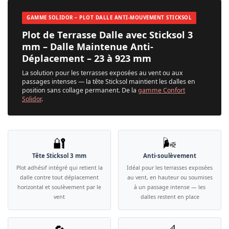
GAMME SOLIDOR – PLOT DALLE ANTI-MOUVEMENT STICKSOL
Plot de Terrasse Dalle avec Sticksol 3
mm – Dalle Maintenue Anti-
Déplacement – 23 à 923 mm
La solution pour les terrasses exposées au vent ou aux
passages intenses — la tête Sticksol maintient les dalles en
position sans collage permanent. De la
gamme Confort
Solidor
.
🔐
🌬️
Tête Sticksol 3 mm
Anti-soulèvement
Plot adhésif intégré qui retient la
Idéal pour les terrasses exposées
dalle contre tout déplacement
au vent, en hauteur ou soumises
horizontal et soulèvement par le
à un passage intense — les
vent
dalles restent en place