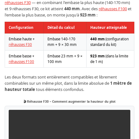
réhausses F30
— en combinant l'embase la plus haute (140-170 mm)
et 9 réhausses F30, ce kit atteint
440 mm
. Avec des
réhausses F100
et
l'embase la plus basse, on monte jusqu'à
923 mm
:
Configuration
Détail du calcul
Hauteur atteignable
Embase haute +
Embase 140-170
440 mm
(configuration
réhausses F30
mm + 9 × 30 mm
standard du kit)
Embase basse +
Embase 23 mm + 9 ×
923 mm
(dans la limite
réhausses F100
100 mm
de 1 m)
Les deux formats sont entièrement compatibles et librement
combinables sur un même plot, dans la limite absolue de
1 mètre de
hauteur totale
tous éléments confondus.
🎬 Réhausse F30 – Comment augmenter la hauteur du plot