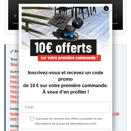
🔗 Produits à associer et variantes disponibles
Tête Sticksol vendue séparément :
Tête Sticksol Solidor – disponible en 3 mm
Autres kits plots Solidor pour dalles :
Plot dalle standard sans gomme acoustique – tête C3/4T fixe
Plot dalle standard avec gomme acoustique
Plot dalle réglable par le dessus sans gomme acoustique
Plot dalle réglable par le dessus avec gomme acoustique
Plot dalle autonivelant sans gomme acoustique
Plot dalle autonivelant avec gomme acoustique
Embases disponibles (à choisir selon votre hauteur de départ) :
Embase 23-35 mm
—
35-50 mm
—
50-80 mm
—
80-110 mm
—
110-140
mm
—
140-170 mm
Réhausses :
Réhausse F30 – 30 mm