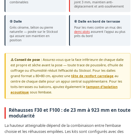
combinables
joint 3 mm, maintien anti-
déplacement et anti-soulèvement
⑤ Dalle
⑥ Dalle en bord de terrasse
Grès cérame, béton ou pierre
Pour les rives contre un mur, des
naturelle — posée sur le Sticksol
demi plots
assurent l'appui au plus
qui assure son maintien en
près du bord
position
⚠️ Conseil de pose :
Assurez-vous que la face inférieure de chaque dalle
est propre et sèche avant la pose — toute trace de poussière, d'huile de
coffrage ou d'humidité réduit l'efficacité du Sticksol. Pour les dalles
grand format ≥ 80×80 cm, ajoutez une
tête de renfort carrelage
au
centre de chaque dalle pour un appui central supplémentaire. Pour les
toits-terrasses ou balcons, ajoutez également le
tampon d'isolation
acoustique
sous l'embase.
Réhausses F30 et F100 : de 23 mm à 923 mm en toute
modularité
La hauteur atteignable dépend de la combinaison entre l'embase
choisie et les réhausses empilées. Les kits sont configurés avec des