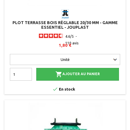
PLOT TERRASSE BOIS RÉGLABLE 20/30 MM - GAMME
ESSENTIEL - JOUPLAST
4.6
/
5
-
110
avis
1,80 €

AJOUTER AU PANIER

En stock