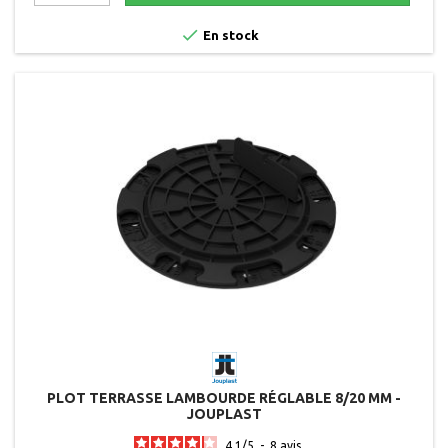

En stock
PLOT TERRASSE LAMBOURDE RÉGLABLE 8/20 MM -
JOUPLAST
4.1
/
5
-
8
avis