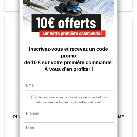

En stock
PLOT TERRASSE BOIS RÉGLABLE 50/80 MM - GAMME
ESSENTIEL - JOUPLAST
4.5
/
5
-