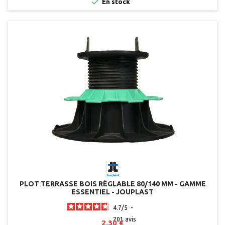

En stock
PLOT TERRASSE BOIS RÉGLABLE 80/140 MM - GAMME
ESSENTIEL - JOUPLAST
4.7
/
5
-
201
avis
2,30 €