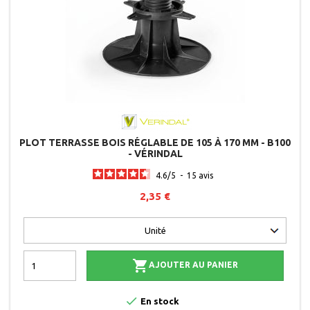
PLOT TERRASSE BOIS RÉGLABLE DE 105 À 170 MM - B100
- VÉRINDAL
4.6
/
5
-
15
avis
2,35 €

AJOUTER AU PANIER

En stock