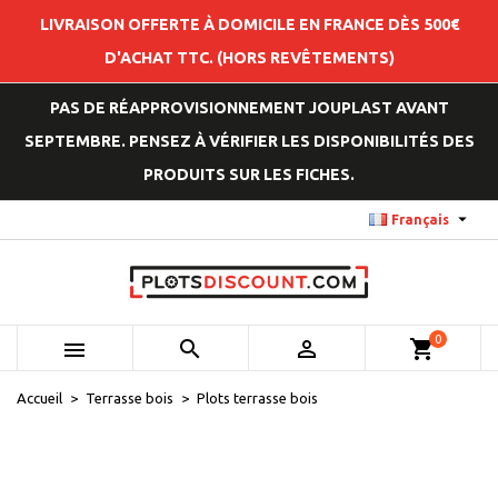
LIVRAISON OFFERTE À DOMICILE EN FRANCE DÈS 500€
D'ACHAT TTC. (HORS REVÊTEMENTS)
PAS DE RÉAPPROVISIONNEMENT JOUPLAST AVANT
SEPTEMBRE. PENSEZ À VÉRIFIER LES DISPONIBILITÉS DES
PRODUITS SUR LES FICHES.

Français
0



shopping_cart
Accueil
Terrasse bois
Plots terrasse bois