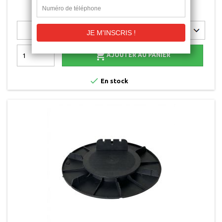
159
avis
2,05 €

AJOUTER AU PANIER

En stock