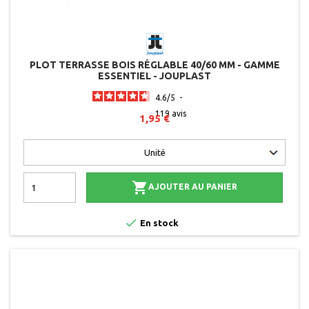
PLOT TERRASSE BOIS RÉGLABLE 40/60 MM - GAMME
ESSENTIEL - JOUPLAST
4.6
/
5
-
119
avis
1,95 €

AJOUTER AU PANIER

En stock