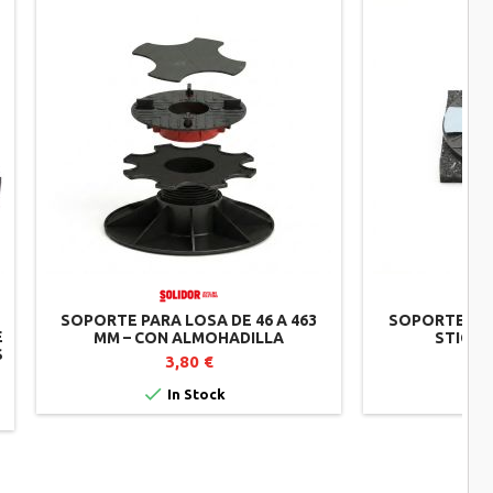
SOPORTE PARA LOSA DE 46 A 463
SOPORTE FIJ
E
MM – CON ALMOHADILLA
STICKS
S
AMORTIGUADORA – AJUSTE DESDE
3,80 €
ARRIBA – SOLIDOR


In Stock