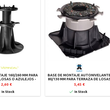
AJE 160/260 MM PARA
BASE DE MONTAJE AUTONIVELANT
LOSAS O AZULEJOS -
80/130 MM PARA TERRAZA DE LOSA
 - VÉRINDAL
- CLEMAN - JOUPLAST
2,60 €
5,45 €


In Stock
In Stock