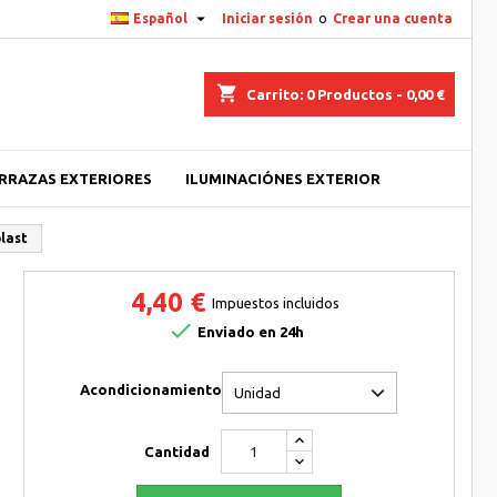

Español
Iniciar sesión
o
Crear una cuenta
shopping_cart
Carrito:
0
Productos - 0,00 €
ERRAZAS EXTERIORES
ILUMINACIÓNES EXTERIOR
last
4,40 €
Impuestos incluidos

Enviado en 24h
Acondicionamiento
Cantidad