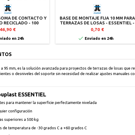
GOMA DE CONTACTO Y
BASE DE MONTAJE FIJA 10 MM PARA
 RECICLADO - 100
TERRAZAS DE LOSAS - ESSENTIEL -
NIDADES
JOUPLAST
46,90 €
0,70 €

viado en 24h
Enviado en 24h
NTOS
a 95 mm, es la solución avanzada para proyectos de terrazas de losas que requ
ntes o desniveles del soporte sin necesidad de realizar ajustes manuales c
Jouplast ESSENTIEL
es para mantener la superficie perfectamente nivelada
quier configuración
as superiores a 500 kg
nes de temperatura de -30 grados C a +60 grados C