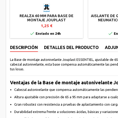
REALZA 60 MM PARA BASE DE
AISLANTE DE 
MONTAJE JOUPLAST
NEUMATICO
U
1,25 €


Enviado en 24h
En
DESCRIPCIÓN
DETALLES DEL PRODUCTO
ADJU
La Base de montaje autonivelante Jouplast ESSENTIEL, ajustable de 65 
cabezal autonivelante, esta base compensa automáticamente las pendie
tus losas.
Ventajas de la Base de montaje autonivelante 
Cabezal autonivelante que compensa automáticamente las pendient
Altura ajustable con precisión de 65 a 95 mm para adaptarse a cual
Gran robustez con resistencia a pruebas de aplastamiento con carg
Durabilidad extrema frente a soluciones ácidas, básicas y variacio