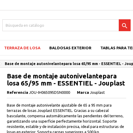

TERRAZA DE LOSA
BALDOSAS EXTERIOR
TABLAS PARA T
Base de montaje autonivelantepara losa 65/95 mm - ESSENTIEL - Joup
Base de montaje autonivelantepara
losa 65/95 mm - ESSENTIEL - Jouplast
Referencia
JOU-IH065095DSN0000
Marca
Jouplast
Base de montaje autonivelante ajustable de 65 a 95 mm para
terrazas de losas Jouplast ESSENTIEL. Gracias a su cabezal
basculante, compensa automáticamente las pendientes del terreno,
garantizando una superficie perfectamente horizontal. Soporte
resistente, estable y de instalación precisa, ideal para estructuras de
losas en exterior. Soporta cargas superiores a 500 kg.