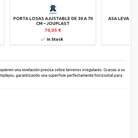
PORTA LOSAS AJUSTABLE DE 30 A 70
ASA LEVANTA
CM – JOUPLAST
70,05 €


In Stock
ieren una nivelación precisa sobre terrenos irregulares. Gracias a su
omplejos, garantizando una superficie perfectamente horizontal para