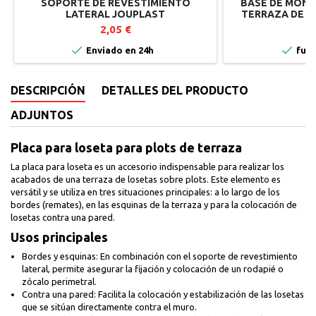
SOPORTE DE REVESTIMIENTO
BASE DE MONT
LATERAL JOUPLAST
TERRAZA DE LO
JO
2,05 €
1


Enviado en 24h
fuer
DESCRIPCIÓN
DETALLES DEL PRODUCTO
ADJUNTOS
Placa para loseta para plots de terraza
La placa para loseta es un accesorio indispensable para realizar los
acabados de una terraza de losetas sobre plots. Este elemento es
versátil y se utiliza en tres situaciones principales: a lo largo de los
bordes (remates), en las esquinas de la terraza y para la colocación de
losetas contra una pared.
Usos principales
Bordes y esquinas: En combinación con el soporte de revestimiento
lateral, permite asegurar la fijación y colocación de un rodapié o
zócalo perimetral.
Contra una pared: Facilita la colocación y estabilización de las losetas
que se sitúan directamente contra el muro.