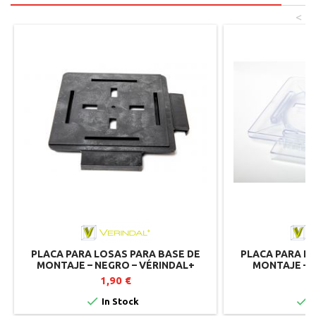
<
PLACA PARA LOSAS PARA BASE DE
PLACA PARA L
MONTAJE – NEGRO – VÉRINDAL+
MONTAJE – 
VÉR
1,90 €
2


In Stock
I