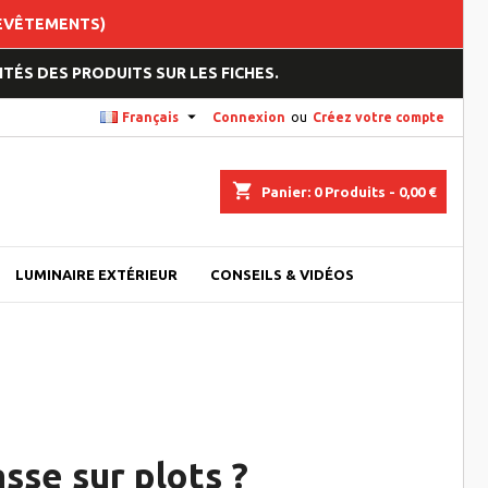
REVÊTEMENTS)
TÉS DES PRODUITS SUR LES FICHES.

Français
Connexion
ou
Créez votre compte
shopping_cart
Panier:
0
Produits - 0,00 €
LUMINAIRE EXTÉRIEUR
CONSEILS & VIDÉOS
sse sur plots ?