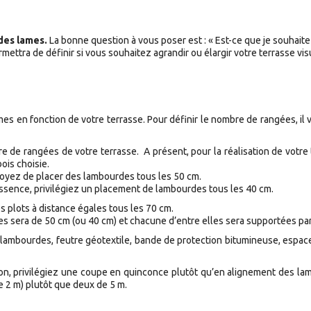
des lames.
La bonne question à vous poser est : « Est-ce que je souhait
ermettra de définir si vous souhaitez agrandir ou élargir votre terrasse 
s en fonction de votre terrasse. Pour définir le nombre de rangées, il vou
e de rangées de votre terrasse.
A présent, pour la réalisation de votre
ois choisie.
voyez de placer des lambourdes tous les 50 cm.
’essence, privilégiez un placement de lambourdes tous les 40 cm.
es plots à distance égales tous les 70 cm.
s sera de 50 cm (ou 40 cm) et chacune d’entre elles sera supportées par
 lambourdes, feutre géotextile, bande de protection bitumineuse, espace
ition, privilégiez une coupe en quinconce plutôt qu’en alignement des la
e 2 m) plutôt que deux de 5 m.