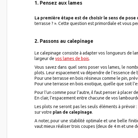
1. Pensez aux lames
La première étape est de choisir le sens de pose 
terrasse ? ». Cette question est primordiale et vous p
2. Passons au calepinage
Le calepinage consiste à adapter vos longueurs de lame
largeur de
vos lames de bois
.
Vous savez dans quel sens poser vos lames, le nombr
plots. Leur espacement va dépendre de l’essence de b
Pour une terrasse en bois résineux comme le pin, pré
Pour une terrasse en bois exotique, quelle que soit l
Pour l’un comme pour l’autre, il faut penser à placer d
En clair, l’espacement entre chacune de vos lambourde
Les plots ne seront pas les seuls éléments à prévoir :
sur votre
plan de calepinage
.
A noter, pour une stabilité optimale et une belle fin
vaut mieux réaliser trois coupes (deux de 4 m et une d