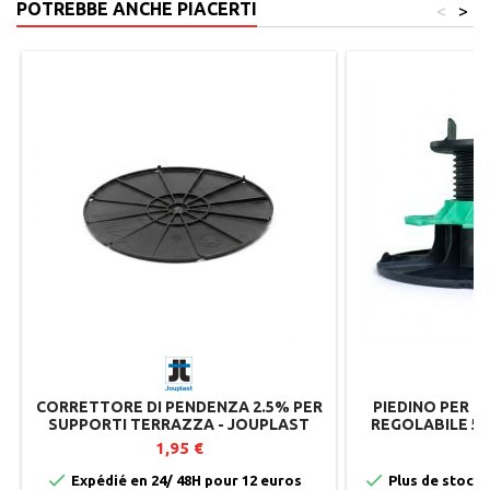
POTREBBE ANCHE PIACERTI
<
>
CORRETTORE DI PENDENZA 2.5% PER
PIEDINO PER T
SUPPORTI TERRAZZA - JOUPLAST
REGOLABILE 50
1,95 €
2


Expédié en 24/ 48H pour 12 euros
Plus de stock 