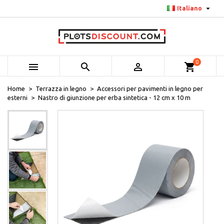

Italiano
0



shopping_cart
Home
Terrazza in legno
Accessori per pavimenti in legno per
esterni
Nastro di giunzione per erba sintetica - 12 cm x 10 m