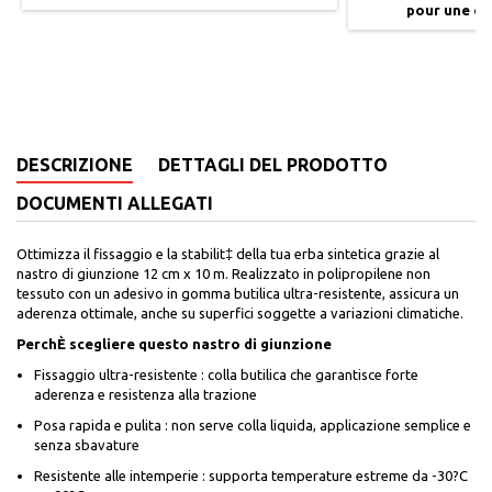
pour une exp
DESCRIZIONE
DETTAGLI DEL PRODOTTO
DOCUMENTI ALLEGATI
Ottimizza il fissaggio e la stabilit‡ della tua erba sintetica grazie al
nastro di giunzione 12 cm x 10 m. Realizzato in polipropilene non
tessuto con un adesivo in gomma butilica ultra-resistente, assicura un
aderenza ottimale, anche su superfici soggette a variazioni climatiche.
PerchÈ scegliere questo nastro di giunzione
Fissaggio ultra-resistente : colla butilica che garantisce forte
aderenza e resistenza alla trazione
Posa rapida e pulita : non serve colla liquida, applicazione semplice e
senza sbavature
Resistente alle intemperie : supporta temperature estreme da -30?C