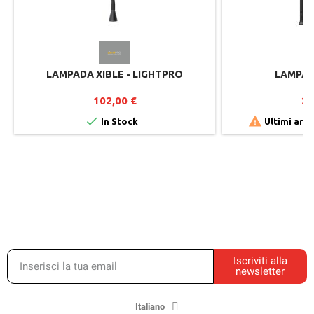
LAMPADA XIBLE - LIGHTPRO
LAMPAD
102,00 €
26


In Stock
Ultimi arti
Iscriviti alla
newsletter
Italiano