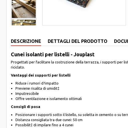
DESCRIZIONE
DETTAGLI DEL PRODOTTO
DOCU
Cunei isolanti per listelli - Jouplast
Progettati per facilitare la costruzione della terrazza, i supporti per li
riciclato.
Vantaggi dei supporti per listelli
Riduce i rumori d?impatto
Previene risalita di umidit‡
Imputrescibile
Offre ventilazione e isolamento ottimali
Consigli di posa
Posizionare i supporti sotto il listello, su soletta in cemento o su te
Distanza consigliata tra due cunei: 50 cm
Possibilit‡ di impilare fino a 4 cunei