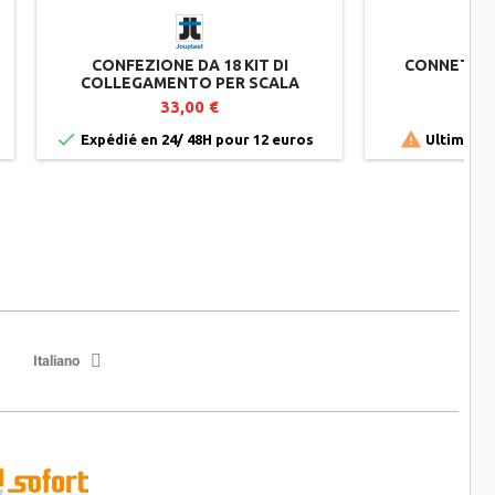
CONFEZIONE DA 18 KIT DI
CONNETTOR
COLLEGAMENTO PER SCALA
ESTERNA MODULESCA - JOUPLAST
33,00 €


Expédié en 24/ 48H pour 12 euros
Ultimi art
Italiano