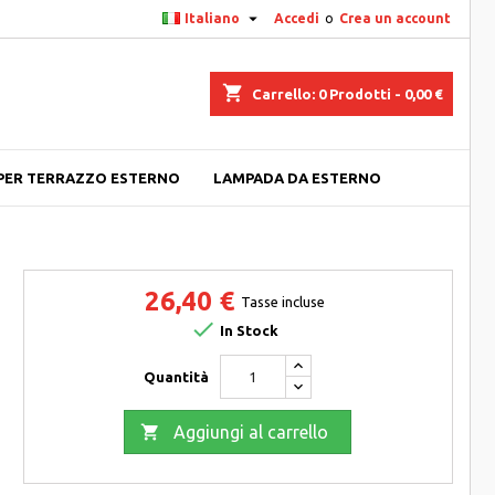

Italiano
Accedi
o
Crea un account
shopping_cart
Carrello:
0
Prodotti - 0,00 €
PER TERRAZZO ESTERNO
LAMPADA DA ESTERNO
26,40 €
Tasse incluse

In Stock
Quantità

Aggiungi al carrello