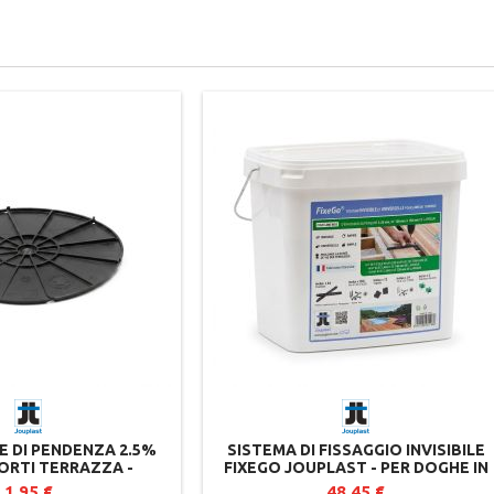
 DI PENDENZA 2.5%
SISTEMA DI FISSAGGIO INVISIBILE
ORTI TERRAZZA -
FIXEGO JOUPLAST - PER DOGHE IN
OUPLAST
LEGNO DI SPESSORE SUPERIORE A 2
1,95 €
48,45 €