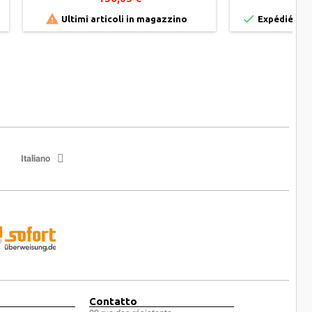


Ultimi articoli in magazzino
Expédié en 2
Italiano
Contatto