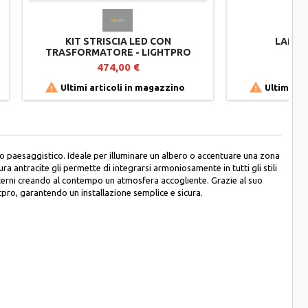
KIT STRISCIA LED CON
LAMPA
TRASFORMATORE - LIGHTPRO
474,00 €
2


Ultimi articoli in magazzino
Ultimi art
o paesaggistico. Ideale per illuminare un albero o accentuare una zona
a antracite gli permette di integrarsi armoniosamente in tutti gli stili
esterni creando al contempo un atmosfera accogliente. Grazie al suo
tpro, garantendo un installazione semplice e sicura.