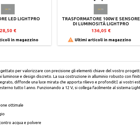
RE LED LIGHTPRO
TRASFORMATORE 100W E SENSORE
DI LUMINOSITÀ LIGHTPRO
28,50 €
136,05 €

ticoli in magazzino
Ultimi articoli in magazzino
ettato per valorizzare con precisione gli elementi chiave del vostro progett
luminose e design discreto. La sua costruzione in alluminio robusto con finitur
tegrato, diffonde una luce mirata che apporta rilievo e profondit‡ ai vostri 
esterno tutto l anno. Funzionando a 12 V, si collega facilmente al sistema Ligh
ione ottimale
gio
 contro acqua e polvere