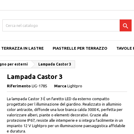

TERRAZZA IN LASTRE
PIASTRELLE PER TERRAZZO
TAVOLE 
egno per esterni
Lampada Castor 3
Lampada Castor 3
Riferimento
LIG-178S
Marca
Lightpro
La lampada Castor 3 Ë un faretto LED da esterno compatto
progettato per l illuminazione del giardino. Realizzato in alluminio
color antracite, diffonde una luce bianca calda 3000 K, perfetta per
valorizzare alberi, piante o elementi decorativi. Grazie alla
protezione IP67, resiste alle intemperie e si integra facilmente in un
impianto 12 V Lightpro per un illuminazione paesaggistica affidabile
e duratura.