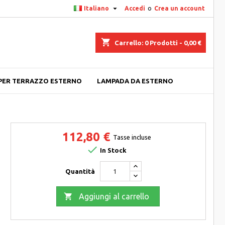

Italiano
Accedi
o
Crea un account
shopping_cart
Carrello:
0
Prodotti - 0,00 €
PER TERRAZZO ESTERNO
LAMPADA DA ESTERNO
112,80 €
Tasse incluse

In Stock
Quantità

Aggiungi al carrello