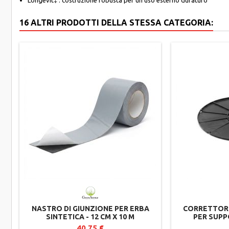
16 ALTRI PRODOTTI DELLA STESSA CATEGORIA:
NASTRO DI GIUNZIONE PER ERBA
CORRETTORE
SINTETICA - 12 CM X 10 M
PER SUPP
J
40,75 €