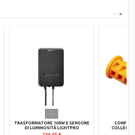
<
>
TRASFORMATORE 100W E SENSORE
CONFEZIO
DI LUMINOSITÀ LIGHTPRO
COLLEGAM
5
ESTERNA MOD
136,05 €