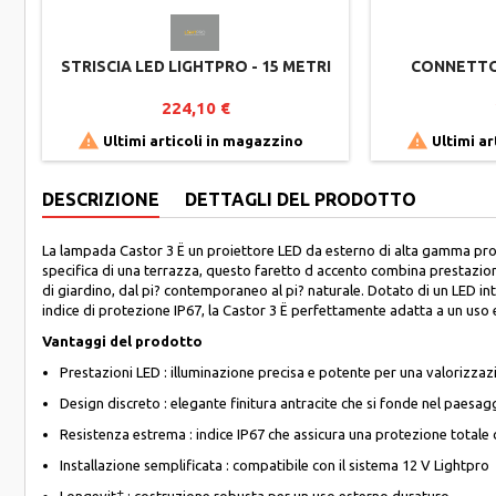
STRISCIA LED LIGHTPRO - 15 METRI
CONNETTO
224,10 €


Ultimi articoli in magazzino
Ultimi ar
DESCRIZIONE
DETTAGLI DEL PRODOTTO
La lampada Castor 3 Ë un proiettore LED da esterno di alta gamma prog
specifica di una terrazza, questo faretto d accento combina prestazioni 
di giardino, dal pi? contemporaneo al pi? naturale. Dotato di un LED in
indice di protezione IP67, la Castor 3 Ë perfettamente adatta a un uso 
Vantaggi del prodotto
Prestazioni LED : illuminazione precisa e potente per una valorizzaz
Design discreto : elegante finitura antracite che si fonde nel paesag
Resistenza estrema : indice IP67 che assicura una protezione totale
Installazione semplificata : compatibile con il sistema 12 V Lightpro
Longevit‡ : costruzione robusta per un uso esterno duraturo