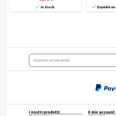


In Stock
Expédié en 
I nostri prodotti
Il mio account