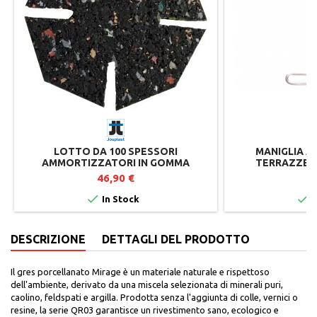
LOTTO DA 100 SPESSORI
MANIGLIA A
AMMORTIZZATORI IN GOMMA
TERRAZZE S
RICICLATA PER SUPPORTI TERRAZZA
JO
46,90 €
2


In Stock
I
DESCRIZIONE
DETTAGLI DEL PRODOTTO
Il gres porcellanato Mirage è un materiale naturale e rispettoso
dell'ambiente, derivato da una miscela selezionata di minerali puri,
caolino, feldspati e argilla. Prodotta senza l'aggiunta di colle, vernici o
resine, la serie QR03 garantisce un rivestimento sano, ecologico e