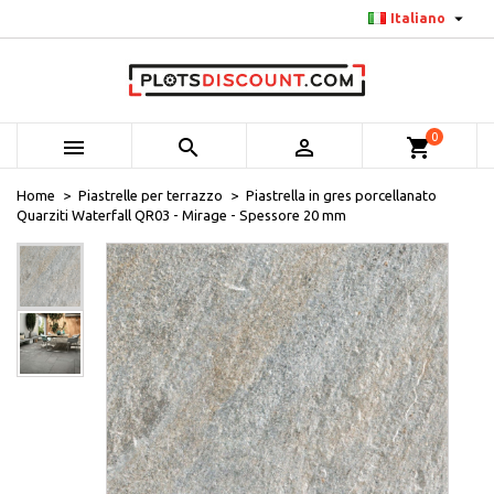

Italiano
0



shopping_cart
Home
Piastrelle per terrazzo
Piastrella in gres porcellanato
Quarziti Waterfall QR03 - Mirage - Spessore 20 mm