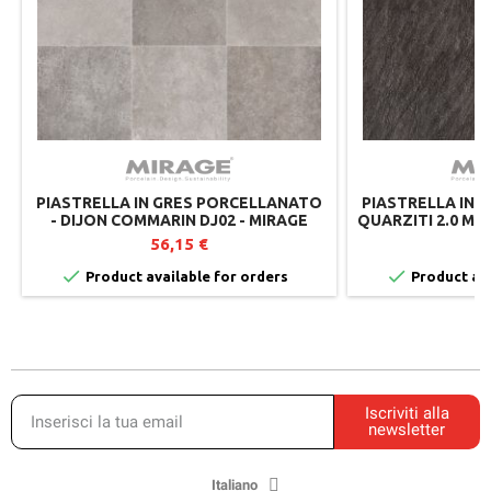
PIASTRELLA IN GRES PORCELLANATO
PIASTRELLA IN 
- DIJON COMMARIN DJ02 - MIRAGE
QUARZITI 2.0 MA
SPESS
56,15 €
2


Product available for orders
Product ava
Iscriviti alla
newsletter
Italiano