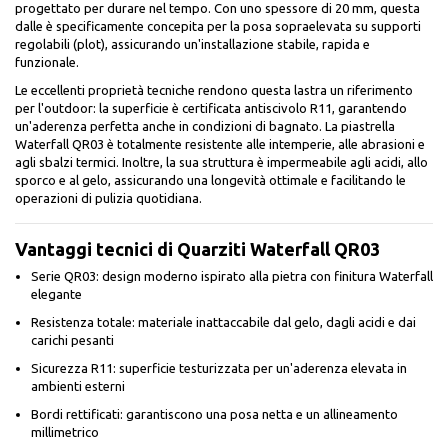
progettato per durare nel tempo. Con uno spessore di 20 mm, questa
dalle è specificamente concepita per la posa sopraelevata su supporti
regolabili (plot), assicurando un'installazione stabile, rapida e
funzionale.
Le eccellenti proprietà tecniche rendono questa lastra un riferimento
per l'outdoor: la superficie è certificata antiscivolo R11, garantendo
un'aderenza perfetta anche in condizioni di bagnato. La piastrella
Waterfall QR03 è totalmente resistente alle intemperie, alle abrasioni e
agli sbalzi termici. Inoltre, la sua struttura è impermeabile agli acidi, allo
sporco e al gelo, assicurando una longevità ottimale e facilitando le
operazioni di pulizia quotidiana.
Vantaggi tecnici di Quarziti Waterfall QR03
Serie QR03: design moderno ispirato alla pietra con finitura Waterfall
elegante
Resistenza totale: materiale inattaccabile dal gelo, dagli acidi e dai
carichi pesanti
Sicurezza R11: superficie testurizzata per un'aderenza elevata in
ambienti esterni
Bordi rettificati: garantiscono una posa netta e un allineamento
millimetrico