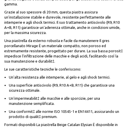
gamma.
Grazie al suo spessore di 20 mm, questa piastra assicura
un'installazione stabile e durevole, resistente perfettamente alle
intemperie e agli shock termici. Il suo trattamento antiscivolo (R9, R10
A+B, R11) garantisce un'aderenza ottimale, anche in condizioni umide,
per la massima sicurezza.
Una piastrella da esterno robusta e facile da manutenere Il gres
porcellanato Mirage Ë un materiale compatto, non poroso ed
estremamente resistente, progettato per durare. La sua bassa porosit‡
impedisce l'infiltrazione delle macchie e degli acidi, facilitando cosÏ la
sua manutenzione e durabilit‡.
Le sue caratteristiche tecniche le conferiscono:
Un'alta resistenza alle intemperie, al gelo e agli shock termici.
Una superficie antiscivolo (R9, R10 A+B, R11) che garantisce una
sicurezza ottimale.
Un'impermeabilit‡ alle macchie e alle sporcizie, per una
manutenzione semplificata.
Una conformit‡ alle norme ISO 10545-1 e EN14411, assicurando un
prodotto di qualit‡ premium.
Formati disponibili La piastrella Beige Catalan Elysian Ë disponibile in