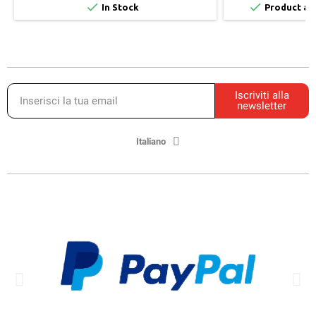


In Stock
Product ava
Iscriviti alla
newsletter
Italiano