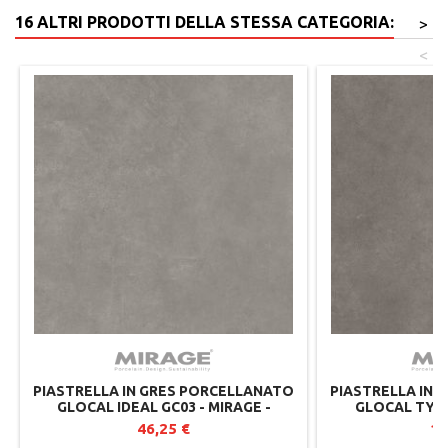
16 ALTRI PRODOTTI DELLA STESSA CATEGORIA:
>
<
PIASTRELLA IN GRES PORCELLANATO
PIASTRELLA IN 
GLOCAL IDEAL GC03 - MIRAGE -
GLOCAL TYPE
SPESSORE 20 MM
SPESS
46,25 €
13