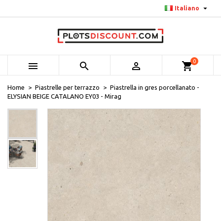

Italiano
0



shopping_cart
Home
Piastrelle per terrazzo
Piastrella in gres porcellanato -
ELYSIAN BEIGE CATALANO EY03 - Mirag