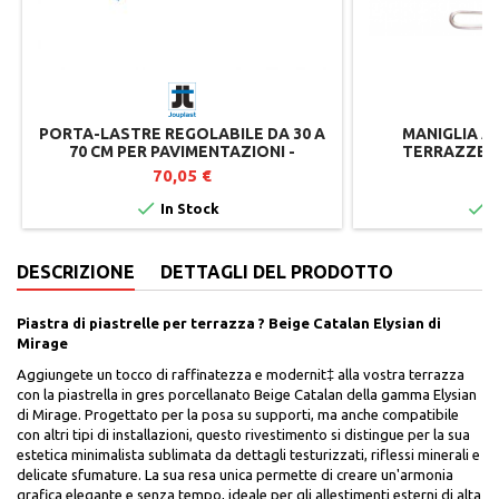
PORTA-LASTRE REGOLABILE DA 30 A
MANIGLIA A
70 CM PER PAVIMENTAZIONI -
TERRAZZE S
JOUPLAST
JO
70,05 €
2


In Stock
I
DESCRIZIONE
DETTAGLI DEL PRODOTTO
Piastra di piastrelle per terrazza ? Beige Catalan Elysian di
Mirage
Aggiungete un tocco di raffinatezza e modernit‡ alla vostra terrazza
con la piastrella in gres porcellanato Beige Catalan della gamma Elysian
di Mirage. Progettato per la posa su supporti, ma anche compatibile
con altri tipi di installazioni, questo rivestimento si distingue per la sua
estetica minimalista sublimata da dettagli testurizzati, riflessi minerali e
delicate sfumature. La sua resa unica permette di creare un'armonia
grafica elegante e senza tempo, ideale per gli allestimenti esterni di alta