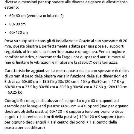
diverse dimensioni per rispondere alle diverse esigenze di allestimento
esterno:
60x60 cm (venduta in lotti da 2)
80x80 cm
60x120 cm
Posa su supporti e consigli di installazione Grazie al suo spessore di 20
mm, questa piastra Ë perfettamente adatta per una posa su supporti
regolabili, offrendo una superficie piana e omogenea. Per un migliore
comfort acustico, si raccomanda l'aggiunta di spessori anti-rumore al
fine di limitare le vibrazioni e migliorare la stabilit‡ della terrazza.
Caratteristiche aggiuntive: La nostra piastrella ha uno spessore di dalles
di 20 mm. Il peso della piastra varia in funzione delle sue dimensioni ed
Ë di circa: 60x60 cm = 15.57 kg 30x120 cm = 16 kg 45x90 cm = 17.8 kg
60x90 cm = 23.5 kg 80x80 cm = 28.5 kg 90x90 cm = 37.6 kg 120x120 cm
= 63.25 kg
Consigli: Si consiglia di utilizzare 1 supporto ogni 60 cm, quindi ad
esempio per le seguenti piastre: 60x60cm = 4 supporti (uno per ognuno
degli angoli della piastra) 60x120 = 6 supporti (uno per ognuno degli
angoli + 1 al centro sui bordi della piastra ) 120x120 = 9 supporti (uno
per ognuno degli angoli + 1 al centro dei bordi + 1 al centro della
piastra per solidificare)